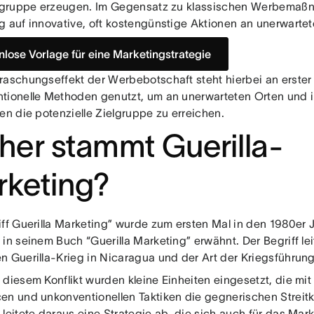
elgruppe erzeugen. Im Gegensatz zu klassischen Werbemaßn
g auf innovative, oft kostengünstige Aktionen an unerwartet
nlose Vorlage für eine Marketingstrategie
raschungseffekt der Werbebotschaft steht hierbei an erster 
tionelle Methoden genutzt, um an unerwarteten Orten und 
en die potenzielle Zielgruppe zu erreichen.
er stammt Guerilla-
keting?
iff Guerilla Marketing” wurde zum ersten Mal in den 1980er
in seinem Buch “Guerilla Marketing” erwähnt. Der Begriff le
n Guerilla-Krieg in Nicaragua und der Art der Kriegsführung
 diesem Konflikt wurden kleine Einheiten eingesetzt, die mi
en und unkonventionellen Taktiken die gegnerischen Streitkr
leitete daraus eine Strategie ab, die sich auch für das Mark