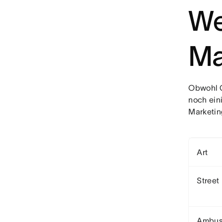
We
Ma
Obwohl G
noch ein
Marketin
Art
Street
Ambus