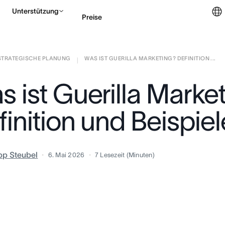
Unterstützung
Preise
STRATEGISCHE PLANUNG
WAS IST GUERILLA MARKETING? DEFINITION ...
Vertrieb kontaktieren
|
s ist Guerilla Marke
inition und Beispiel
ipp Steubel
6. Mai 2026
7
Lesezeit (Minuten)