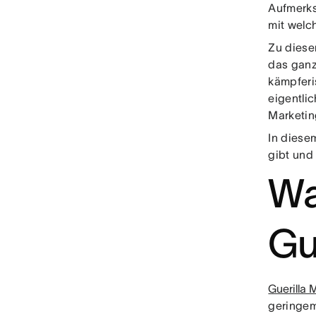
Aufmerks
mit welc
Zu diese
das ganz 
kämpferi
eigentli
Marketing
In diesem
gibt und 
Wa
Gu
Guerilla 
geringem