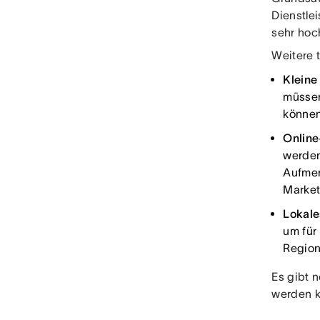
Dienstle
sehr hoch
Weitere 
Kleine
müssen
können
Online
werden
Aufmer
Market
Lokale
um für
Region
Es gibt 
werden k