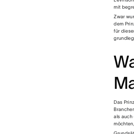
mit begr
Zwar wur
dem Prin
für dies
grundleg
Wa
Ma
Das Prin
Branchen
als auch
möchten,
Grundsät