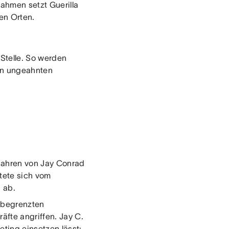
ahmen setzt Guerilla
en Orten.
Stelle. So werden
in ungeahnten
 Jahren von Jay Conrad
itete sich vom
 ab.
t begrenzten
äfte angriffen. Jay C.
eting einsetzen lässt: