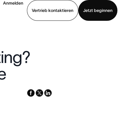
Anmelden
Vertrieb kontaktieren
Jetzt beginnen
Demo ansehen
App herunterladen
ting?
e
facebook
x-
linkedin
twitter