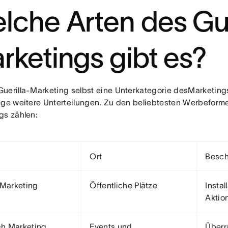
lche Arten des Gue
rketings gibt es?
uerilla-Marketing selbst eine Unterkategorie desMarketings 
ige weitere Unterteilungen. Zu den beliebtesten Werbeforme
gs zählen:
Ort
Besch
 Marketing
Öffentliche Plätze
Instal
Aktio
h Marketing
Events und
Überr