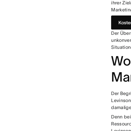
ihrer Zi
Marketin
Koste
Der Über
unkonven
Situation
Woh
Mar
Der Begr
Levinson 
damalige
Denn bei
Ressourc
Levinson 