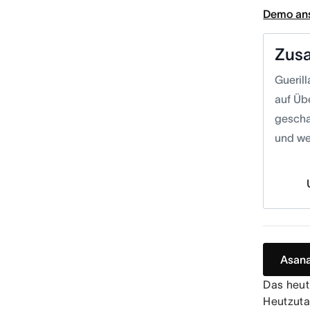
Demo an
Zus
Gueril
auf Üb
gescha
und we
Asana
Das heut
Heutzuta