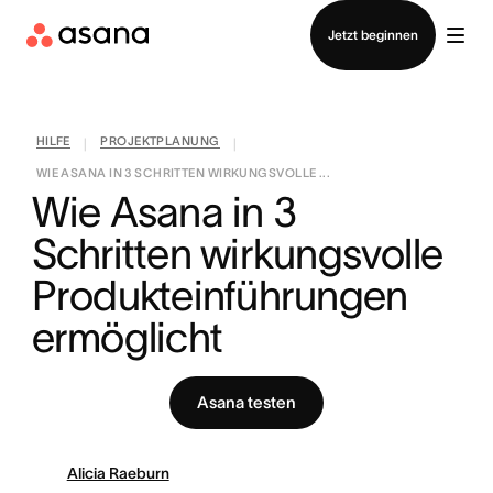
Vertrieb kontaktieren
Jetzt beginnen
HILFE
PROJEKTPLANUNG
|
|
WIE ASANA IN 3 SCHRITTEN WIRKUNGSVOLLE ...
Wie Asana in 3 
Schritten wirkungsvolle 
Produkteinführungen 
ermöglicht
Asana testen
Alicia Raeburn