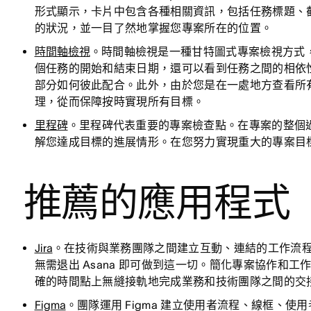
形式顯示，卡片中包含各種相關資訊，包括任務標題、
的狀況，並一目了然地掌握您專案所在的位置。
時間軸檢視
。時間軸檢視是一種甘特圖式專案檢視方式
個任務的開始和結束日期，還可以看到任務之間的相依
部分如何彼此配合。此外，由於您是在一處地方查看所
理，從而保障按時實現所有目標。
里程碑
。里程碑代表重要的專案檢查點。在專案的整個
解您達成目標的進展情形。在您努力實現重大的專案目
推薦的應用程式
Jira
。在技術與業務團隊之間建立互動、連結的工作流
無需退出 Asana 即可做到這一切。簡化專案協作和工作交接
確的時間點上無縫接軌地完成業務和技術團隊之間的交
Figma
。團隊運用 Figma 建立使用者流程、線框、