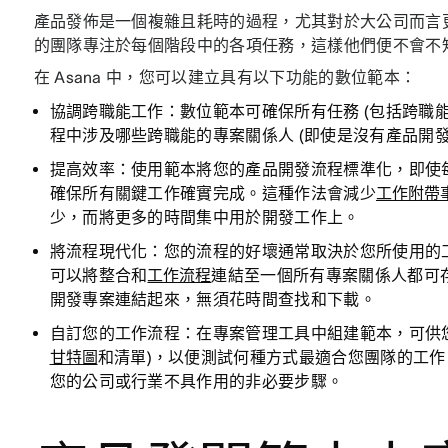
產品發佈是一個複雜且耗時的過程，尤其對於大公司而言
的團隊專注於每個階段中的各項任務，這樣他們便不會不
在 Asana 中，您可以建立具有以下功能的數位範本：
協調跨職能工作：
數位範本可確保所有任務 (包括跨職
程中涉及哪些跨職能的專案關係人 (即使是沒有產品開
提高效率：
使用範本將您的產品開發流程標準化，即使
確保所有關鍵工作確實完成。這種作法會減少
工作附帶
少，而將更多的時間集中用於開發工作上。
將流程現代化：
您的流程的好壞通常取決於您所使用的
可以將整合和
工作流程
連結至一個所有專案關係人都可
開發專案連結起來，無須花時間查找和下載。
自訂您的工作流程：
在專案管理工具中組建範本，可供您
甘特圖
和清單)，以便測試何種方式最適合您團隊的工
您的公司或行業不具作用的非必要步驟。