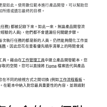
更是如此。使用數位範本進行產品開發，可以幫助您
知所措或遺忘最終的目標。
能任務) 都被記錄下來。如此一來，無論產品開發流
發經驗的人員)，他們都不會遺漏任何關鍵步驟。
每次執行任務的都是新的人員，仍然能夠簡化工作並
事務
，因此您花在查看優先順序清單上的時間會減
工具。藉由在
工作管理工具
中建立產品開發範本，您
存取的空間。您可以直接將
Figma
檔案迭代與產品
在不同的檢視方式之間切換 (例如
工作流程看板
、
作。在範本中納入對您最具重要性的內容，並跳過對