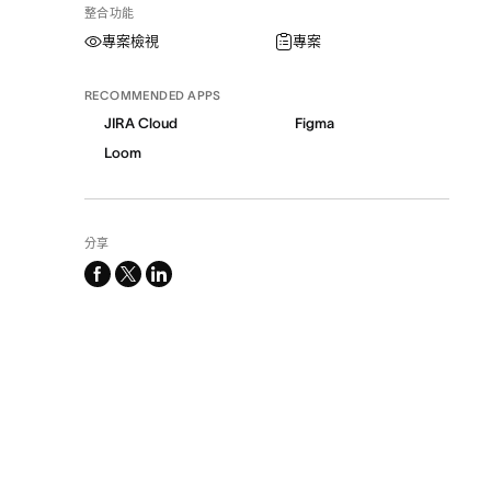
整合功能
專案檢視
專案
RECOMMENDED APPS
JIRA Cloud
Figma
Loom
分享
facebook
x-
linkedin
twitter