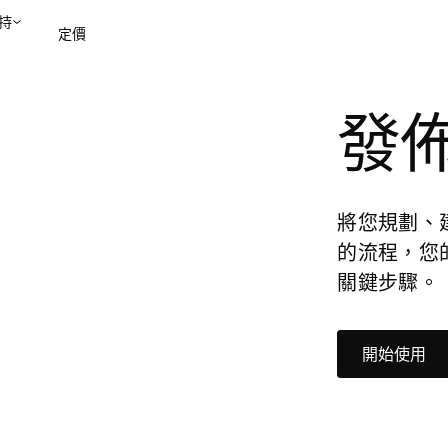
持
定價
發
聯絡銷售部
檢視示範
將您規劃、
的流程，您
關鍵步驟。
開始使用