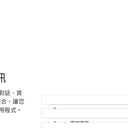
訊
對話、資
項整合，讓您
用程式。