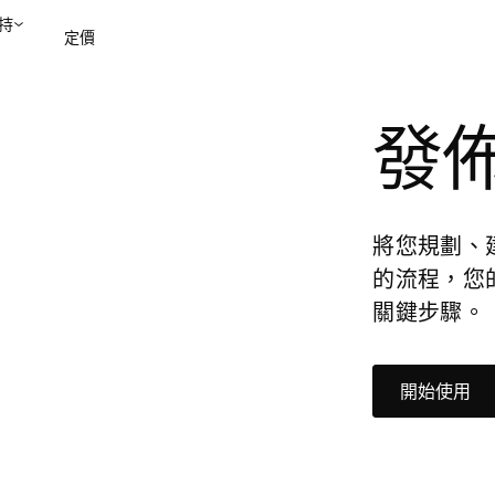
持
定價
發
聯絡銷售部
檢視示範
將您規劃、
的流程，您
關鍵步驟。
開始使用