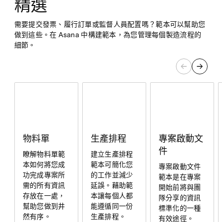
精選
需要提交發票、履行訂單或監督人員配置嗎？範本可以幫助您
做到這些。在 Asana 中構建範本，為您管理每個製造流程的
細節。
專案啟動文
物料單
生產排程
件
瞭解物料單範
建立生產排程
本如何將您成
範本可簡化您
專案啟動文件
功完成專案所
的工作並減少
範本是在專案
需的所有資訊
延誤。藉助範
開始前將與團
存放在一處，
本讓每個人都
隊分享的資訊
幫助您做到井
能遵循同一份
標準化的一種
然有序。
生產排程。
有效途徑。