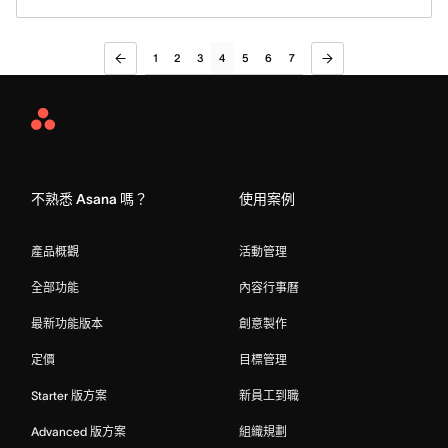
1
2
3
4
5
6
7
Asana
Home
不熟悉 Asana 嗎？
使用案例
產品概觀
活動管理
全部功能
內容行事曆
最新功能版本
創意製作
定價
目標管理
Starter 版方案
新員工到職
Advanced 版方案
組織規劃