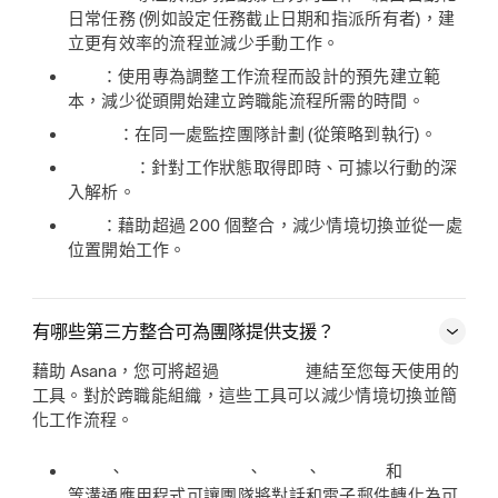
日常任務 (例如設定任務截止日期和指派所有者)，建
立更有效率的流程並減少手動工作。
：使用專為調整工作流程而設計的預先建立範
本，減少從頭開始建立跨職能流程所需的時間。
：在同一處監控團隊計劃 (從策略到執行)。
：針對工作狀態取得即時、可據以行動的深
入解析。
：藉助超過 200 個整合，減少情境切換並從一處
位置開始工作。
有哪些第三方整合可為團隊提供支援？
藉助 Asana，您可將超過
連結至您每天使用的
工具。對於跨職能組織，這些工具可以減少情境切換並簡
化工作流程。
、
、
、
和
等溝通應用程式可讓團隊將對話和電子郵件轉化為可