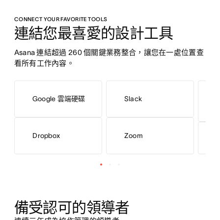
CONNECT YOUR FAVORITE TOOLS
連結您最喜愛的設計工具
Asana 連結超過 260 個關鍵業務整合，讓您在一處位置查
看所有工作內容。
M
Google 雲端硬碟
Slack
3
Dropbox
Zoom
M
備受認可的領導者