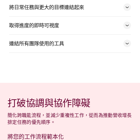
建立更好的工作流程
將日常任務與更大的目標連結起來
看看工作如何拼合成一個整體
取得進度的即時可視度
賦予組織權能
連結所有團隊使用的工具
取得可據以行動的深入解析
避免情境切換
打破協調與協作障礙
簡化跨職能流程，並減少重複性工作，從而為推動營收增長
排定任務的優先順序。
將您的工作流程範本化