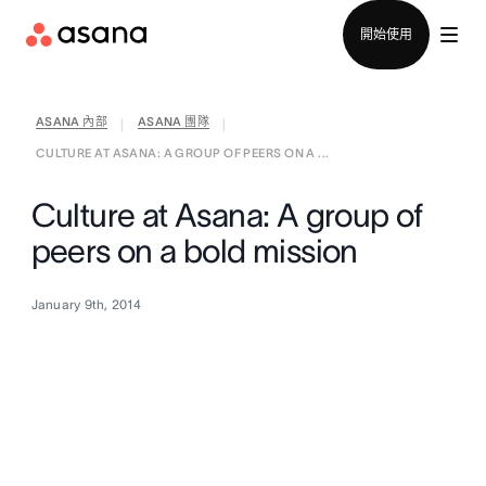
聯絡銷售部
開始使用
ASANA 內部
ASANA 團隊
|
|
CULTURE AT ASANA: A GROUP OF PEERS ON A ...
Culture at Asana: A group of
peers on a bold mission
January 9th, 2014