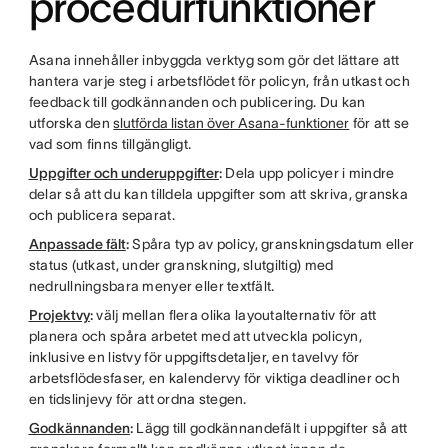
procedurfunktioner
Asana innehåller inbyggda verktyg som gör det lättare att
hantera varje steg i arbetsflödet för policyn, från utkast och
feedback till godkännanden och publicering. Du kan
utforska den
slutförda listan över Asana-funktioner
för att se
vad som finns tillgängligt.
Uppgifter och underuppgifter
:
Dela upp policyer i mindre
delar så att du kan tilldela uppgifter som att skriva, granska
och publicera separat.
Anpassade fält
:
Spåra typ av policy, granskningsdatum eller
status (utkast, under granskning, slutgiltig) med
nedrullningsbara menyer eller textfält.
Projektvy
:
välj mellan flera olika layoutalternativ för att
planera och spåra arbetet med att utveckla policyn,
inklusive en listvy för uppgiftsdetaljer, en tavelvy för
arbetsflödesfaser, en kalendervy för viktiga deadliner och
en tidslinjevy för att ordna stegen.
Godkännanden
:
Lägg till godkännandefält i uppgifter så att