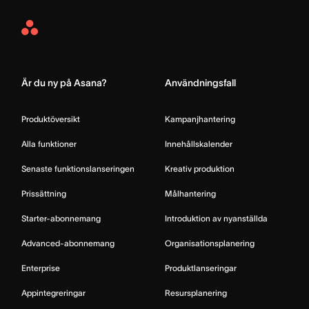
Asana
Home
Är du ny på Asana?
Användningsfall
Produktöversikt
Kampanjhantering
Alla funktioner
Innehållskalender
Senaste funktionslanseringen
Kreativ produktion
Prissättning
Målhantering
Starter-abonnemang
Introduktion av nyanställda
Advanced-abonnemang
Organisationsplanering
Enterprise
Produktlanseringar
Appintegreringar
Resursplanering