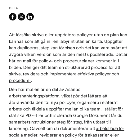
DELA
facebook
x-
linkedin
twitter
Att försöka skriva eller uppdatera policyer utan en plan kan
kännas som att gå in i en labyrint utan en karta. Uppgifter
kan dupliceras, steg kan förbises och det kan vara svårt att
avgöra vilken version som är den mest uppdaterade. Det är
här en mall för policy- och procedurplaner kommer in i
bilden. Den ger ditt team en strukturerad process för att
skriva, revidera och
implementera effektiva policyer och
procedurer
.
Den här mallen är en del av Asanas
arbetshanteringsplattform
, vilket gör det lättare att
återanvända den för nya policyer, organisera relaterat
arbete och tilldela uppgifter mellan olika team. I stället för
statiska PDF-filer och isolerade Google Dokument får du
samarbetsinstruktioner steg för steg, från utkast till
lansering. Oavsett om du dokumenterar ett
arbetsflöde för
sociala medier
, reviderar en policy för trakasserier eller