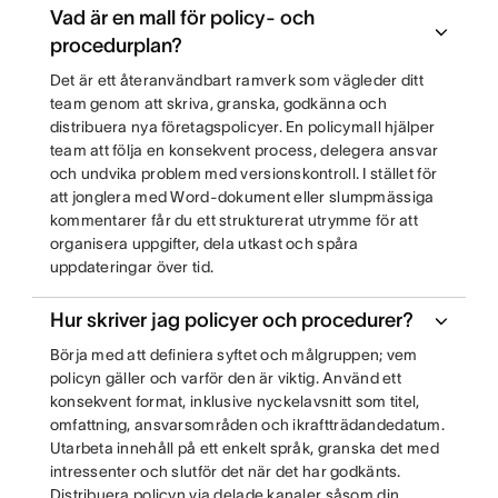
Vad är en mall för policy- och
procedurplan?
Det är ett återanvändbart ramverk som vägleder ditt
team genom att skriva, granska, godkänna och
distribuera nya företagspolicyer. En policymall hjälper
team att följa en konsekvent process, delegera ansvar
och undvika problem med versionskontroll. I stället för
att jonglera med Word-dokument eller slumpmässiga
kommentarer får du ett strukturerat utrymme för att
organisera uppgifter, dela utkast och spåra
uppdateringar över tid.
Hur skriver jag policyer och procedurer?
Börja med att definiera syftet och målgruppen; vem
policyn gäller och varför den är viktig. Använd ett
konsekvent format, inklusive nyckelavsnitt som titel,
omfattning, ansvarsområden och ikraftträdandedatum.
Utarbeta innehåll på ett enkelt språk, granska det med
intressenter och slutför det när det har godkänts.
Distribuera policyn via delade kanaler såsom din