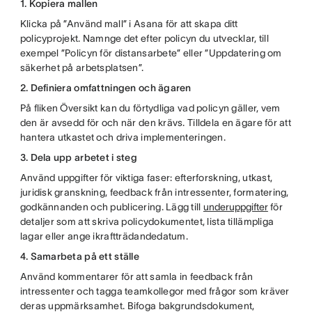
1. Kopiera mallen
Klicka på ”Använd mall” i Asana för att skapa ditt
policyprojekt. Namnge det efter policyn du utvecklar, till
exempel ”Policyn för distansarbete” eller ”Uppdatering om
säkerhet på arbetsplatsen”.
2. Definiera omfattningen och ägaren
På fliken Översikt kan du förtydliga vad policyn gäller, vem
den är avsedd för och när den krävs. Tilldela en ägare för att
hantera utkastet och driva implementeringen.
3. Dela upp arbetet i steg
Använd uppgifter för viktiga faser: efterforskning, utkast,
juridisk granskning, feedback från intressenter, formatering,
godkännanden och publicering. Lägg till
underuppgifter
för
detaljer som att skriva policydokumentet, lista tillämpliga
lagar eller ange ikraftträdandedatum.
4. Samarbeta på ett ställe
Använd kommentarer för att samla in feedback från
intressenter och tagga teamkollegor med frågor som kräver
deras uppmärksamhet. Bifoga bakgrundsdokument,