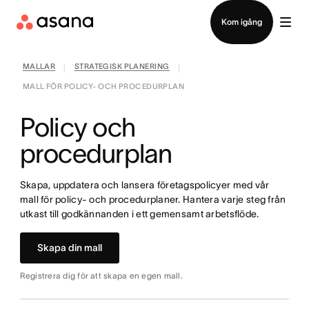
Kontakta försäljning
Kom igång
MALLAR
STRATEGISK PLANERING
|
|
MALL FÖR POLICY- OCH PROCEDURPLAN
Policy och
procedurplan
Skapa, uppdatera och lansera företagspolicyer med vår
mall för policy- och procedurplaner. Hantera varje steg från
utkast till godkännanden i ett gemensamt arbetsflöde.
Skapa din mall
Registrera dig för att skapa en egen mall.