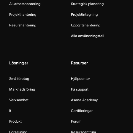
AI-arbetshantering
Strategisk planering
Projekthantering
Projektintagning
Resurshantering
Uppgiftshantering
Alla användningsfall
Lösningar
Resurser
Små företag
Hjälpcenter
Marknadsföring
Få support
Verksamhet
Asana Academy
It
Certifieringar
Produkt
Forum
Försäljning
Resurscentrum