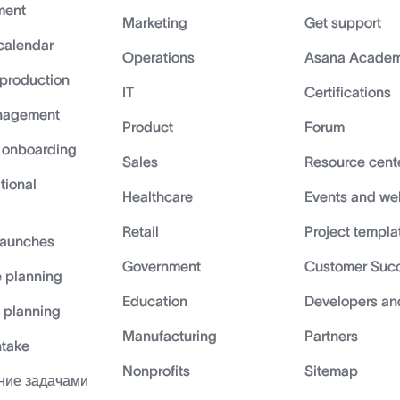
ment
Marketing
Get support
calendar
Operations
Asana Acade
 production
IT
Certifications
nagement
Product
Forum
 onboarding
Sales
Resource cent
tional
Healthcare
Events and we
Retail
Project templa
launches
Government
Customer Suc
 planning
Education
Developers an
c planning
Manufacturing
Partners
ntake
Nonprofits
Sitemap
ние задачами