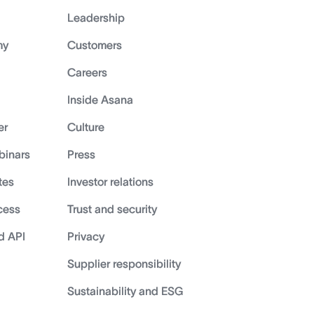
Leadership
my
Customers
Careers
Inside Asana
er
Culture
binars
Press
tes
Investor relations
cess
Trust and security
d API
Privacy
Supplier responsibility
Sustainability and ESG