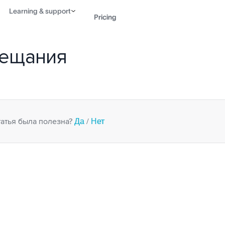
Learning & support
Pricing
ещания
Contact sales
View 
Да
Нет
татья была полезна?
/