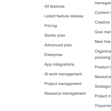
manage
All features
Content 
Latest feature release
Creative
Pricing
Goal ma
Starter plan
New hire
Advanced plan
Organiza
Enterprise
planning
App integrations
Product 
AI work management
Resource
Project management
Strategi
Resource management
Project i
Управле