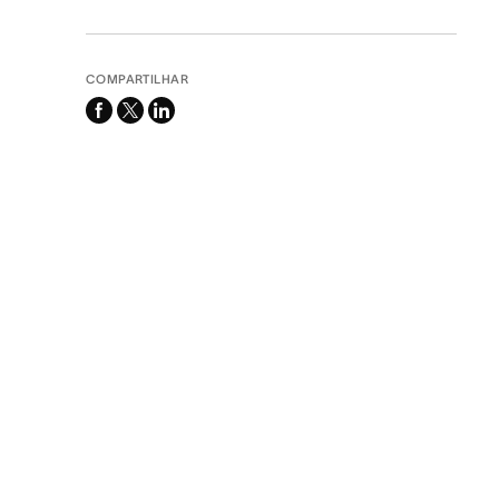
COMPARTILHAR
facebook
x-
linkedin
twitter