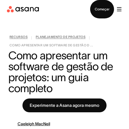
Falar com Vendas
Começar
RECURSOS
PLANEJAMENTO DE PROJETOS
|
|
COMO APRESENTAR UM SOFTWARE DE GESTÃO D ...
Como apresentar um 
software de gestão de 
projetos: um guia 
completo
Experimente a Asana agora mesmo
Caeleigh MacNeil