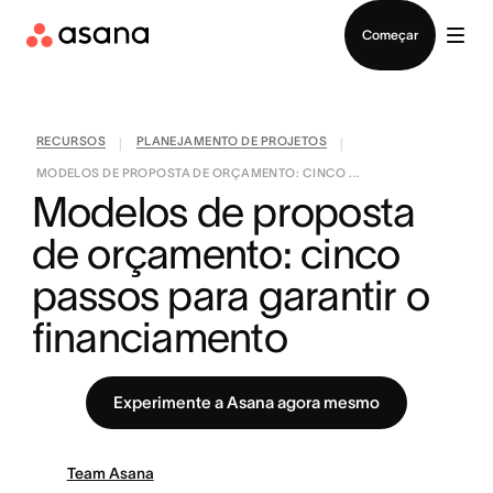
Falar com Vendas
Começar
RECURSOS
PLANEJAMENTO DE PROJETOS
|
|
MODELOS DE PROPOSTA DE ORÇAMENTO: CINCO ...
Modelos de proposta 
de orçamento: cinco 
passos para garantir o 
financiamento
Experimente a Asana agora mesmo
Team Asana