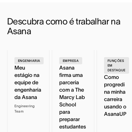
Descubra como é trabalhar na 
Asana
ENGENHARIA
EMPRESA
FUNÇÕES
EM
Meu
Asana
DESTAQUE
estágio na
firma uma
Como
equipe de
parceria
progredi
engenharia
com a The
na minha
da Asana
Marcy Lab
carreira
School
usando o
Engineering
para
Team
AsanaUP
preparar
estudantes