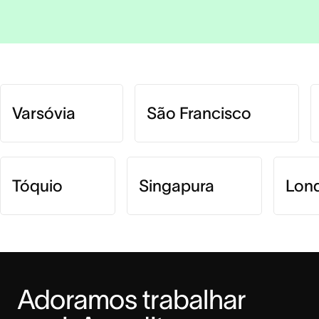
Varsóvia
São Francisco
Tóquio
Singapura
Lon
Adoramos trabalhar 