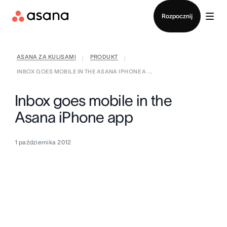
Kontakt ze sprzedażą
Rozpocznij
ASANA ZA KULISAMI
PRODUKT
|
|
INBOX GOES MOBILE IN THE ASANA IPHONE A ...
Inbox goes mobile in the
Asana iPhone app
1 października 2012