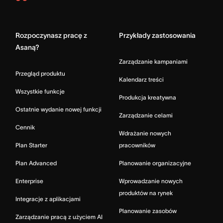
Asana
Home
Rozpoczynasz pracę z
Przykłady zastosowania
Asaną?
Zarządzanie kampaniami
Przegląd produktu
Kalendarz treści
Wszystkie funkcje
Produkcja kreatywna
Ostatnie wydanie nowej funkcji
Zarządzanie celami
Cennik
Wdrażanie nowych
Plan Starter
pracowników
Plan Advanced
Planowanie organizacyjne
Enterprise
Wprowadzanie nowych
produktów na rynek
Integracje z aplikacjami
Planowanie zasobów
Zarządzanie pracą z użyciem AI