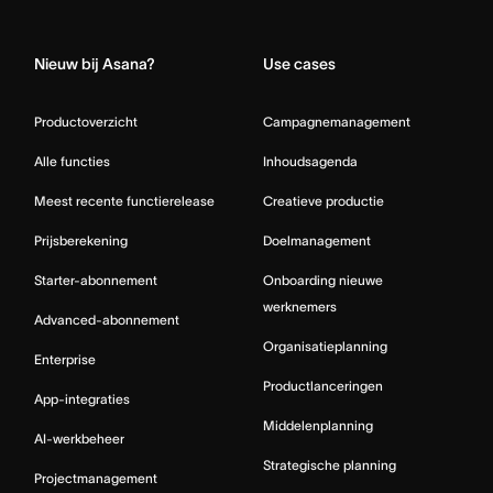
Home
Nieuw bij Asana?
Use cases
Productoverzicht
Campagnemanagement
Alle functies
Inhoudsagenda
Meest recente functierelease
Creatieve productie
Prijsberekening
Doelmanagement
Starter-abonnement
Onboarding nieuwe
werknemers
Advanced-abonnement
Organisatieplanning
Enterprise
Productlanceringen
App-integraties
Middelenplanning
AI-werkbeheer
Strategische planning
Projectmanagement