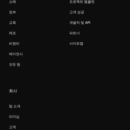
소매
프로젝트 템플릿
정부
고객 성공
교육
개발자 및 API
제조
파트너
비영리
사이트맵
에이전시
모든 팀
회사
팀 소개
리더십
고객