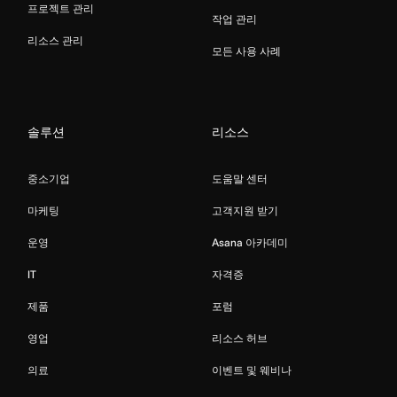
프로젝트 관리
작업 관리
리소스 관리
모든 사용 사례
솔루션
리소스
중소기업
도움말 센터
마케팅
고객지원 받기
운영
Asana 아카데미
IT
자격증
제품
포럼
영업
리소스 허브
의료
이벤트 및 웨비나