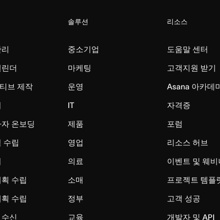
솔루션
리소스
관리
중소기업
도움말 센터
캘린더
마케팅
고객지원 받기
티브 제작
운영
Asana 아카데
리
IT
자격증
사자 온보딩
제품
포럼
 수립
영업
리소스 허브
시
의료
이벤트 및 웨비
계획 수립
소매
프로젝트 템플
계획 수립
정부
고객 성공
 수신
교육
개발자 및 API