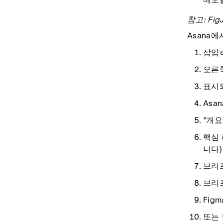
참고: F
Asana
삽입하
오른쪽
표시되
Asa
"개요
핵심
니다)
브리
브리
Fig
또는 