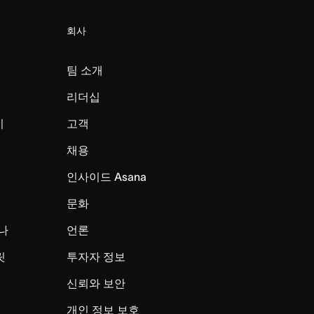
회사
팀 소개
리더십
미
고객
채용
인사이드 Asana
문화
나
언론
릿
투자자 정보
신뢰와 보안
개인 정보 보호