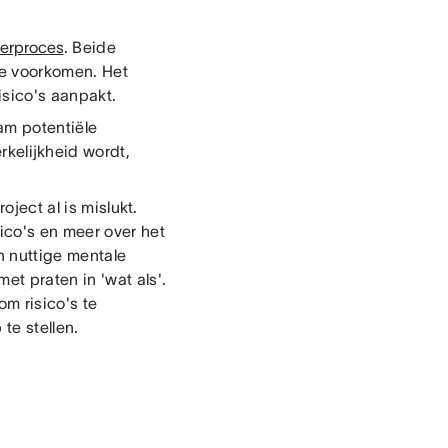
eerproces
. Beide
 te voorkomen. Het
risico's aanpakt.
am potentiële
erkelijkheid wordt,
oject al is mislukt.
ico's en meer over het
en nuttige mentale
t praten in 'wat als'.
m risico's te
te stellen.