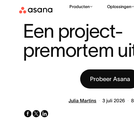
Producten
Oplossingen
BRONNEN
PROJECTMANAGEMENT
EEN PROJECT-PREM
|
|
Een project-
premortem ui
Probeer Asana
Julia Martins
3 juli 2026
facebook
x-
linkedin
twitter