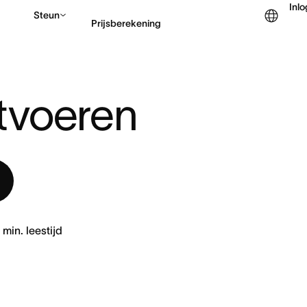
Inl
Steun
Prijsberekening
ORTEM UITVOEREN
Contact opnemen met v
tvoeren
8
min. leestijd