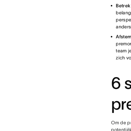
Betrek
belang
perspec
anders
Afstem
premort
team j
zich v
6 
pr
Om de pr
potentiël