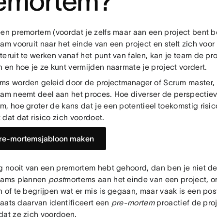
emortem?
een premortem (voordat je zelfs maar aan een project bent be
am vooruit naar het einde van een project en stelt zich voor 
eruit te werken vanaf het punt van falen, kan je team de pro
n en hoe je ze kunt vermijden naarmate je project vordert.
ms worden geleid door de
projectmanager
of Scrum master, 
eam neemt deel aan het proces. Hoe diverser de perspectiev
, hoe groter de kans dat je een potentieel toekomstig risico
dat dat risico zich voordoet.
re-mortemsjabloon maken
og nooit van een premortem hebt gehoord, dan ben je niet de
eams plannen
post
mortems aan het einde van een project, 
n of te begrijpen wat er mis is gegaan, maar vaak is een pos
plaats daarvan identificeert een
pre-mortem
proactief de proj
dat ze zich voordoen.