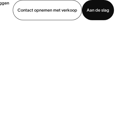
oggen
Contact opnemen met verkoop
Aan de slag
erkoop
Demo bekijken
App downloaden