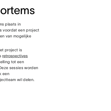
mortems
s plaats in
ts voordat een project
gen van mogelijke
t project is
ms
retrospectives
elling tot een
. Deze sessies worden
k een
jectteam wil delen.