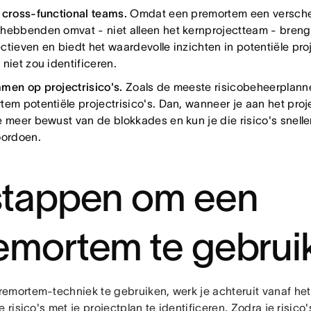
 cross-functional teams.
Omdat een premortem een versch
hebbenden omvat - niet alleen het kernprojectteam - breng
tieven en biedt het waardevolle inzichten in potentiële proj
 niet zou identificeren.
men op projectrisico's.
Zoals de meeste risicobeheerplanne
em potentiële projectrisico's. Dan, wanneer je aan het project
e meer bewust van de blokkades en kun je die risico's sneller
oordoen.
stappen om een
emortem te gebrui
emortem-techniek te gebruiken, werk je achteruit vanaf het
e risico's met je projectplan te identificeren. Zodra je risico