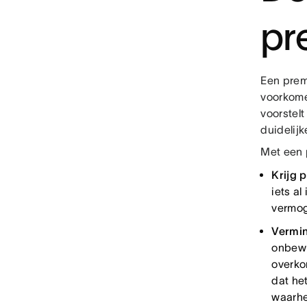
pr
Een premo
voorkome
voorstelt
duidelij
Met een 
Krijg 
iets a
vermog
Vermi
onbewu
overkom
dat he
waarhe