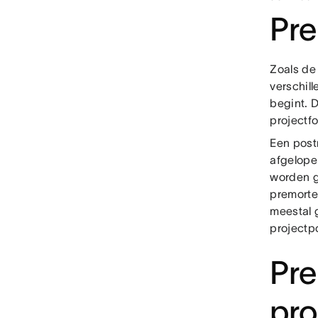
Pr
Zoals de
verschill
begint. 
projectf
Een post
afgelope
worden g
premorte
meestal 
projectp
Pr
pro