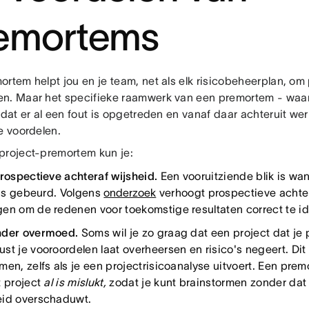
emortems
rtem helpt jou en je team, net als elk risicobeheerplan, om 
n. Maar het specifieke raamwerk van een premortem - waarb
 dat er al een fout is opgetreden en vanaf daar achteruit wer
ke voordelen.
project-premortem kun je:
prospectieve achteraf wijsheid.
Een vooruitziende blik is wan
l is gebeurd. Volgens
onderzoek
verhoogt prospectieve achte
en om de redenen voor toekomstige resultaten correct te i
nder overmoed.
Soms wil je zo graag dat een project dat je p
st je vooroordelen laat overheersen en risico's negeert. Dit
en, zelfs als je een projectrisicoanalyse uitvoert. Een prem
t project
al is mislukt,
zodat
je kunt brainstormen zonder da
id overschaduwt.