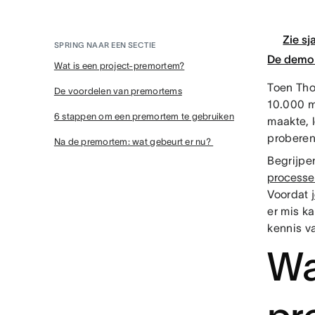
Zie sj
SPRING NAAR EEN SECTIE
De demo 
Wat is een project-premortem?
Toen Tho
De voordelen van premortems
10.000 m
6 stappen om een premortem te gebruiken
maakte, 
probere
Na de premortem: wat gebeurt er nu?
Begrijpe
processen
Voordat
er mis ka
kennis v
Wa