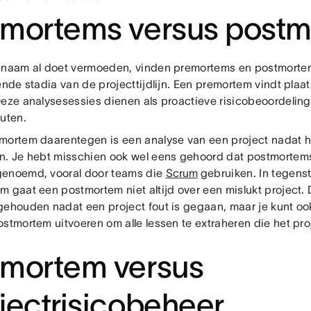
emortems versus post
 naam al doet vermoeden, vinden premortems en postmortem
ende stadia van de projecttijdlijn. Een premortem vindt plaa
Deze analysesessies dienen als proactieve risicobeoordelin
outen.
mortem daarentegen is een analyse van een project nadat he
n. Je hebt misschien ook wel eens gehoord dat postmorte
enoemd, vooral door teams die
Scrum
gebruiken. In tegenst
m gaat een postmortem niet altijd over een mislukt project
gehouden nadat een project fout is gegaan, maar je kunt oo
ostmortem uitvoeren om alle lessen te extraheren die het pro
emortem versus
jectrisicobeheer