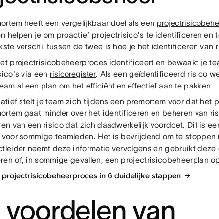
ortem heeft een vergelijkbaar doel als een
projectrisicobeh
 helpen je om proactief projectrisico's te identificeren en
kste verschil tussen de twee is hoe je het identificeren van 
het projectrisicobeheerproces identificeert en bewaakt je te
sico's via een
risicoregister
. Als een geïdentificeerd risico w
 team al een plan om het
efficiënt en effectief
aan te pakken.
natief stelt je team zich tijdens een premortem voor dat het pr
ortem gaat minder over het identificeren en beheren van ris
ren van een risico dat zich daadwerkelijk voordoet. Dit is e
r voor sommige teamleden. Het is bevrijdend om te stoppen me
ctleider neemt deze informatie vervolgens en gebruikt deze o
ren of, in sommige gevallen, een projectrisicobeheerplan op 
 projectrisicobeheerproces in 6 duidelijke stappen
 voordelen van