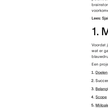
brainstor
voorkomen
Lees: Sj
1. 
Voordat 
wat er g
blauwdru
Een proj
Doelen
Succes
Belan
Scope
Mijlpal