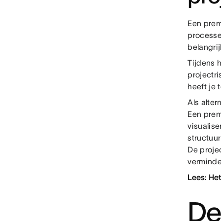
Een prem
processen
belangrij
Tijdens 
projectri
heeft je
Als alter
Een prem
visualise
structuu
De proje
verminde
Lees: Het
De