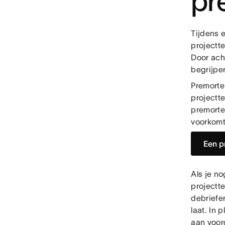
pr
Tijdens 
projectte
Door acht
begrijpe
Premorte
projectt
premortem
voorkomt 
Een p
Als je n
projectt
debriefe
laat. In 
aan voor