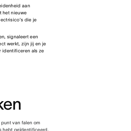
eidenheid aan
t het nieuwe
ectrisico's die je
n, signaleert een
 werkt, zijn jij en je
 identificeren als ze
ken
 punt van falen om
's hebt geïdentificeerd,