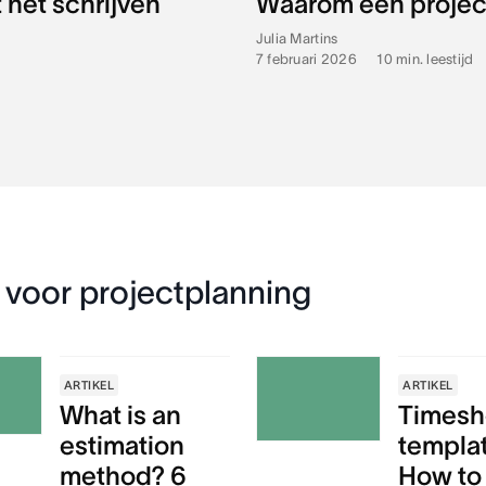
 het schrijven
Waarom een project
Julia Martins
7 februari 2026
•
10
min. leestijd
 voor projectplanning
ARTIKEL
ARTIKEL
What is an
Timesh
estimation
templa
method? 6
How to