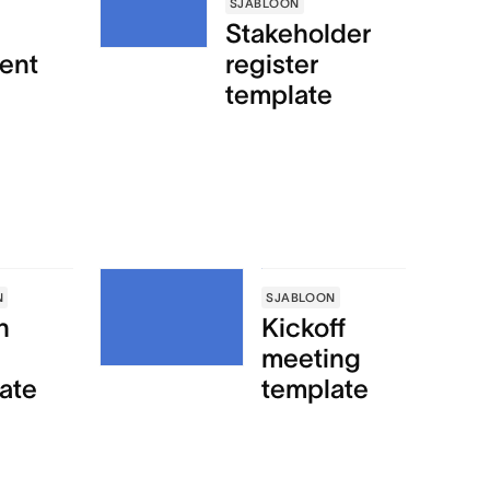
SJABLOON
Stakeholder
ent
register
template
N
SJABLOON
n
Kickoff
meeting
ate
template