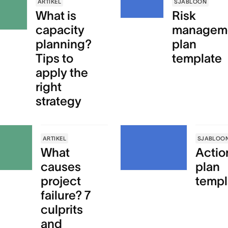
ARTIKEL
SJABLOON
What is
Risk
capacity
managem
planning?
plan
Tips to
template
apply the
right
strategy
ARTIKEL
SJABLOO
What
Actio
causes
plan
project
templ
failure? 7
culprits
and