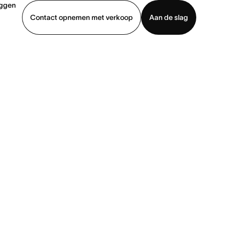
oggen
Contact opnemen met verkoop
Aan de slag
erkoop
Demo bekijken
App downloaden