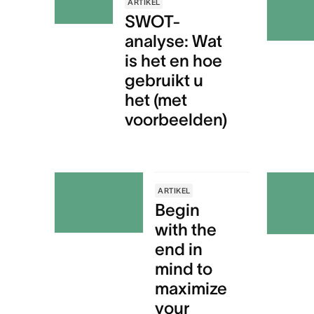
ARTIKEL
SWOT-
analyse: Wat
is het en hoe
gebruikt u
het (met
voorbeelden)
ARTIKEL
Begin
with the
end in
mind to
maximize
your