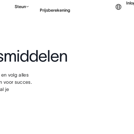
Inl
Steun
Prijsberekening
Contact opnemen met v
gsmiddelen
en volg alles
en voor succes.
al je