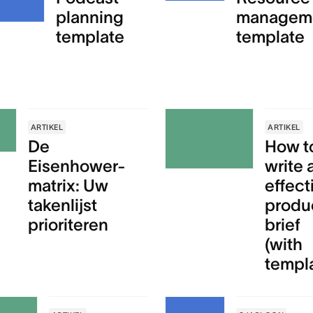
planning
managem
template
template
ARTIKEL
ARTIKEL
De
How t
Eisenhower-
write 
matrix: Uw
effect
takenlijst
produ
prioriteren
brief
(with
templ