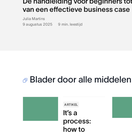
De handleiding voor beginners tot
van een effectieve business case
Julia Martins
9 augustus 2025
•
9
min. leestijd
Blader door alle middelen
ARTIKEL
It’s a
process:
how to