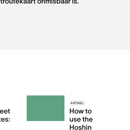
routekaart onmisbaar is.
ARTIKEL
eet
How to
tes:
use the
Hoshin