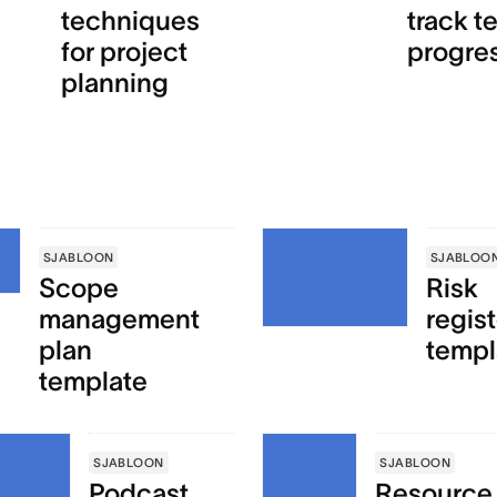
techniques
track t
for project
progre
planning
SJABLOON
SJABLOO
Scope
Risk
management
regist
plan
templ
template
SJABLOON
SJABLOON
Podcast
Resource