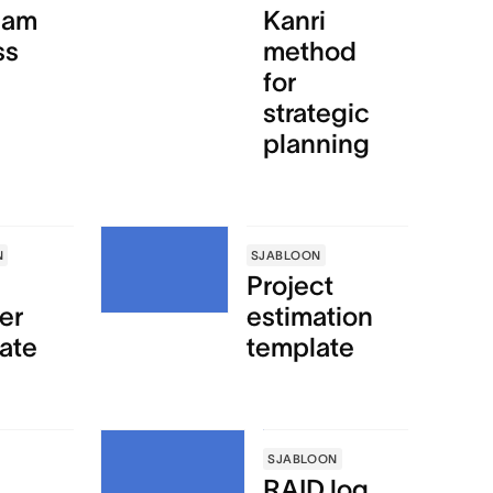
eam
Kanri
ss
method
for
strategic
planning
N
SJABLOON
Project
er
estimation
ate
template
SJABLOON
RAID log