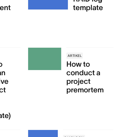
ent
template
ARTIKEL
o
How to
an
conduct a
ive
project
ct
premortem
ate)