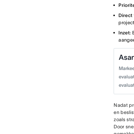
Priorit
Direct
project
Inzet:
E
aangee
Asan
Markeer
evalua
evaluat
Nadat pr
en besli
zoals st
Door snel
gemakkel