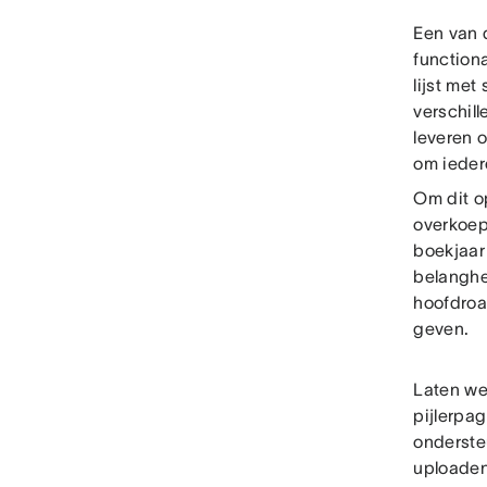
Een van 
function
lijst met
verschil
leveren o
om ieder
Om dit o
overkoepe
boekjaar
belanghe
hoofdroa
geven.
Laten we
pijlerpa
onderste
uploaden