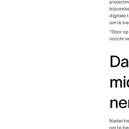
projectm
bijvoorbe
digitale
om te bes
“Door op
inzicht e
Da
mi
n
Nadat he
om te be