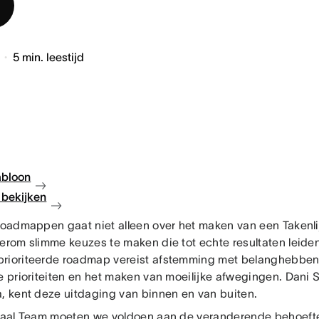
5
min. leestijd
abloon
bekijken
 roadmappen gaat niet alleen over het maken van een Takenli
 erom slimme keuzes te maken die tot echte resultaten leiden
rioriteerde roadmap vereist afstemming met belanghebbend
e prioriteiten en het maken van moeilijke afwegingen.
Dani S
a, kent deze uitdaging van binnen en van buiten.
itaal Team moeten we voldoen aan de veranderende behoefte