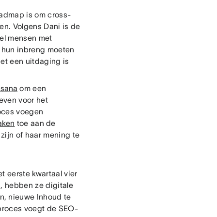
roadmap is om cross-
en. Volgens Dani is de
veel mensen met
ie hun inbreng moeten
het een uitdaging is
Asana
om een
ieven voor het
roces voegen
aken
toe aan de
zijn of haar mening te
 eerste kwartaal vier
, hebben ze digitale
n, nieuwe Inhoud te
gproces voegt de SEO-