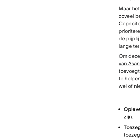
Maar het
zoveel b
Capacitei
prioriter
de pijpli
lange te
Om deze 
van Asan
toevoegt
te helpen
wel of n
Opleve
zijn.
Toeze
toezeg