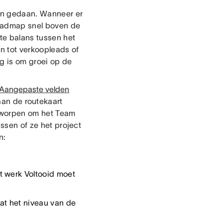
den gedaan. Wanneer er
roadmap snel boven de
ate balans tussen het
den tot verkoopleads of
ig is om groei op de
Aangepaste velden
aan de routekaart
ntworpen om het Team
issen of ze het project
n:
t werk Voltooid moet
at het niveau van de