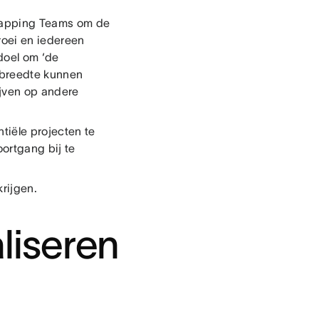
dmapping Teams om de
roei en iedereen
doel om ‘de
dbreedte kunnen
lijven op andere
tiële projecten te
ortgang bij te
krijgen.
liseren