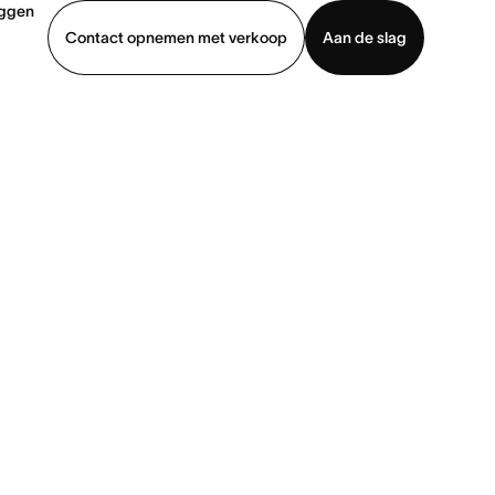
oggen
Contact opnemen met verkoop
Aan de slag
erkoop
Demo bekijken
App downloaden