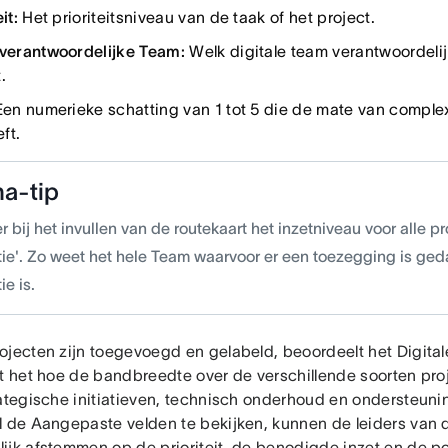
eit:
Het prioriteitsniveau van de taak of het project.
 verantwoordelijke Team:
Welk digitale team verantwoordelijk
.
en numerieke schatting van 1 tot 5 die de mate van complexi
ft.
a-tip
 bij het invullen van de routekaart het inzetniveau voor alle pro
tie'. Zo weet het hele Team waarvoor er een toezegging is ged
ie is.
ojecten zijn toegevoegd en gelabeld, beoordeelt het Digita
st het hoe de bandbreedte over de verschillende soorten pro
rategische initiatieven, technisch onderhoud en ondersteuni
 de Aangepaste velden te bekijken, kunnen de leiders van de
ijk afstemmen op de prioriteit, de benodigde inzet en de po