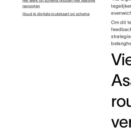
Het werk op schema houden met realtime
tegelijke
rapporten
evenwicht
Houd je digitale routekaart op schema
Om dit te
feedback
strategi
belanghe
Vi
As
ro
ve