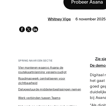
Probeer Asana
Whitney Vige
6 november 2025
facebook
x-
linkedin
twitter
Zie sj
SPRING NAAR EEN SECTIE
De demo 
Vier manieren waarop Asana de
routekaartplanning vereenvoudigt
Digitaal
Roadmapwerk centraliseren voor
het gaat
zichtbaarheid
goed gep
Datagestuurde middelenbeslissingen nemen
duidelijk
bij Asan
Werk verbinden tussen Teams
“Als dig