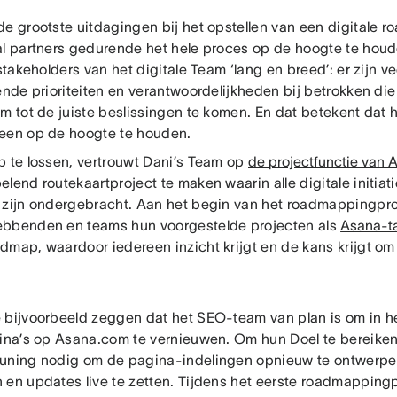
de grootste uitdagingen bij het opstellen van een digitale 
al partners gedurende het hele proces op de hoogte te houd
 stakeholders van het digitale Team ‘lang en breed’: er zijn 
lende prioriteiten en verantwoordelijkheden bij betrokken d
m tot de juiste beslissingen te komen. En dat betekent dat 
een op de hoogte te houden.
p te lossen, vertrouwt Dani’s Team op
de projectfunctie van 
lend routekaartproject te maken waarin alle digitale initiat
 zijn ondergebracht. Aan het begin van het roadmappingp
bbenden en teams hun voorgestelde projecten als
Asana-t
dmap, waardoor iedereen inzicht krijgt en de kans krijgt om 
 bijvoorbeeld zeggen dat het SEO-team van plan is om in het
gina’s op Asana.com te vernieuwen. Om hun Doel te bereiken
uning nodig om de pagina-indelingen opnieuw te ontwerpe
 en updates live te zetten. Tijdens het eerste roadmappin