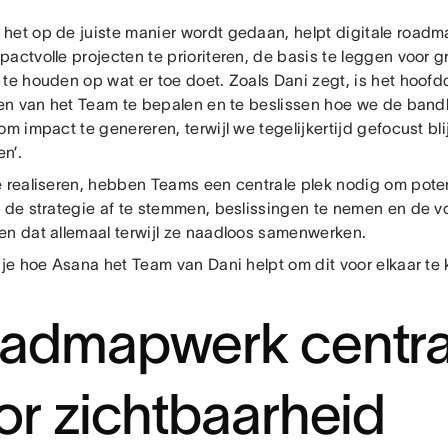
het op de juiste manier wordt gedaan, helpt digitale roa
actvolle projecten te prioriteren, de basis te leggen voor g
 te houden op wat er toe doet. Zoals Dani zegt, is het hoofd
iten van het Team te bepalen en te beslissen hoe we de ban
om impact te genereren, terwijl we tegelijkertijd gefocust b
en’.
e realiseren, hebben Teams een centrale plek nodig om poten
, de strategie af te stemmen, beslissingen te nemen en de vo
en dat allemaal terwijl ze naadloos samenwerken.
 je hoe Asana het Team van Dani helpt om dit voor elkaar te 
admapwerk centra
or zichtbaarheid