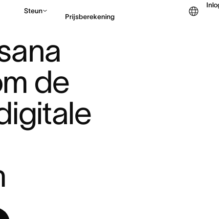
Inl
Steun
Prijsberekening
KBEHEER OM DE PLAN ...
sana 
Contact opnemen met v
m de 
igitale 
n