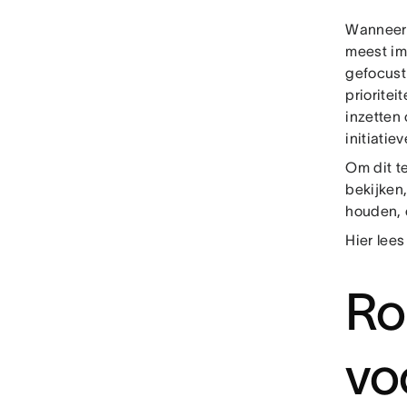
Wanneer 
meest imp
gefocust
priorite
inzetten 
initiatiev
Om dit t
bekijken
houden, 
Hier lees
Ro
vo