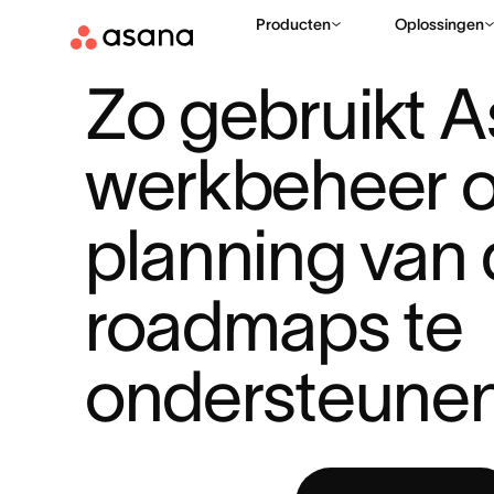
Producten
Oplossingen
BRONNEN
PROJECTPLANNING
ZO GEBRUIKT ASANA WER
|
|
Zo gebruikt A
werkbeheer o
planning van d
roadmaps te 
ondersteune