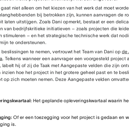
 gaat niet alleen om het kiezen van het werk dat moet wor
elanghebbenden bij betrokken zijn, kunnen aanvragen de 
t laten uitstijgen. Zoals Dani opmerkt, bestaat er een delic
en van bedrijfskritieke initiatieven – zoals projecten die lei
jn stimuleren – en het strategische technische werk dat nod
rmijn te ondersteunen.
beslissingen te nemen, vertrouwt het Team van Dani op
de 
a
. Telkens wanneer een aanvrager een voorgesteld project 
, labelt hij of zij de Taak met Aangepaste velden die zijn o
 inzien hoe het project in het grotere geheel past en te besl
iet op zich moeten nemen. Deze Aangepaste velden omvatte
ringskwartaal:
Het geplande opleveringskwartaal waarin he
gging:
Of er een toezegging voor het project is gedaan en w
ging is.