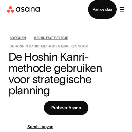
Contact opnemen met verkoop
Aan de slag
BRONNEN
BEDRIJFSSTRATEGIE
|
|
DE HOSHIN KANRI-METHODE GEBRUIKEN VOOR ...
De Hoshin Kanri-
methode gebruiken 
voor strategische 
planning
Probeer Asana
Sarah Laoyan