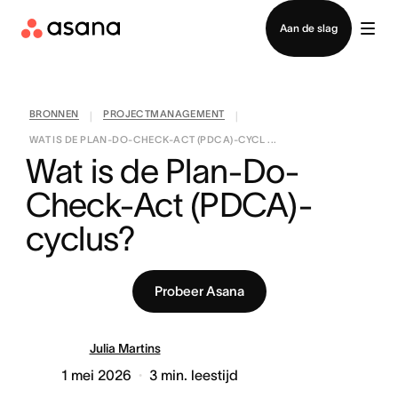
Contact opnemen met verkoop
Aan de slag
BRONNEN
PROJECTMANAGEMENT
|
|
WAT IS DE PLAN-DO-CHECK-ACT (PDCA)-CYCL ...
Wat is de Plan-Do-
Check-Act (PDCA)-
cyclus?
Probeer Asana
Julia Martins
1 mei 2026
3
min. leestijd