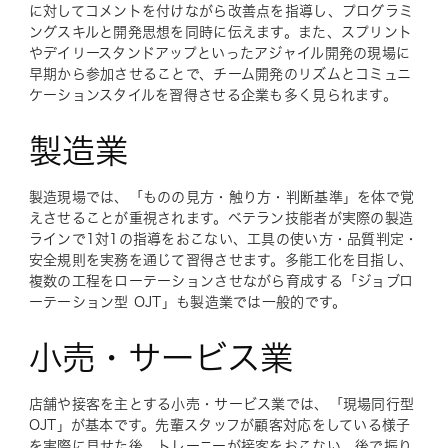
に対してコメントを付けながら改善点を指導し、プログラミ
ングスキルと開発思想を同時に伝えます。また、スプリント
やデイリースタンドアップといったアジャイル開発の現場に
早期から参加させることで、チーム開発のリズムとコミュニ
ケーションスタイルを習得させる企業も多く見られます。
製造業
製造現場では、「ものの見方・触り方・判断基準」を体で覚
えさせることが重視されます。ベテラン技能者が実際の製造
ラインで1対1の指導をおこない、工具の使い方・品質判定・
安全規則を実務を通じて習得させます。多能工化を目指し、
複数の工程をローテーションさせながら育成する「ジョブロ
ーテーション型 OJT」も製造業では一般的です。
小売・サービス業
店舗や接客を主とする小売・サービス業では、「現場同行型
OJT」が基本です。先輩スタッフが顧客対応をしている様子
を実際に見せた後、トレーニーが接客をおこない、後で振り