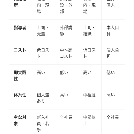
所
内・現
設・外
内・現
個人
場
部
場
指導者
上司・
外部講
上司・
本人自
先輩
師
組織
身
コスト
低コス
中〜高
低コス
個人負
ト
コスト
ト
担
即実践
高い
低い
高い
低い
性
体系性
個人差
高い
中程度
高い
あり
主な対
新入社
全社員
中堅以
全社員
象
員・若
上
手