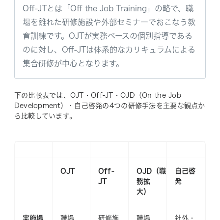
Off-JTとは「Off the Job Training」の略で、職
場を離れた研修施設や外部セミナーでおこなう教
育訓練です。OJTが実務ベースの個別指導である
のに対し、Off-JTは体系的なカリキュラムによる
集合研修が中心となります。
下の比較表では、OJT・Off-JT・OJD（On the Job
Development）・自己啓発の4つの研修手法を主要な観点か
ら比較しています。
OJT
Off-
OJD（職
自己啓
JT
務拡
発
大）
実施場
職場
研修施
職場
社外・