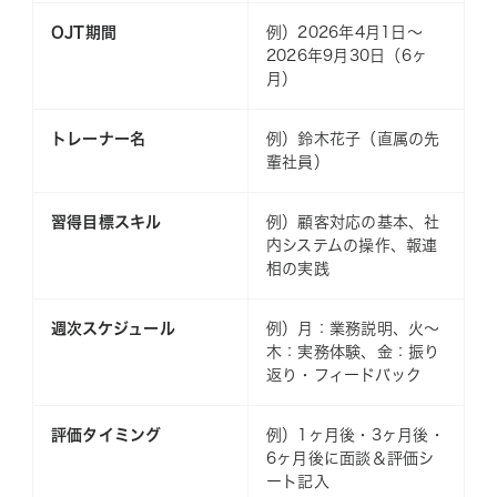
OJT期間
例）2026年4月1日〜
2026年9月30日（6ヶ
月）
トレーナー名
例）鈴木花子（直属の先
輩社員）
習得目標スキル
例）顧客対応の基本、社
内システムの操作、報連
相の実践
週次スケジュール
例）月：業務説明、火〜
木：実務体験、金：振り
返り・フィードバック
評価タイミング
例）1ヶ月後・3ヶ月後・
6ヶ月後に面談＆評価シ
ート記入