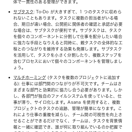
体で一貫性のある管理ができます。
サブタスク
: To-Do が大きすぎて、1 つのタスクに収めら
れないこともあります。タスクに複数の担当者がいる場
合、期日が遠い場合、公開前に関係者の確認と承認が必要
な場合は、サブタスクが便利です。サブタスクは、タスク
を個々のコンポーネントに分割して仕事を配分したい場合
に強力な手段となりえると同時に、親タスクの全体的な工
程とのつながりを維持する効果も発揮します。サブタスク
を活用して、タスクを小さく分割したり、複数ステップを
含むプロセスにおいて個々のコンポーネントを管理しまし
ょう。
マルチホーミング
(タスクを複数のプロジェクトに追加す
る): 仕事には部門間のつながりが不可欠です。チームはさ
まざまな部門と効果的に協力し合う必要があります。しか
し、各部門が独自のファイルシステムを使っていると、仕
事が滞り、サイロ化します。Asana を使用すると、複数
プロジェクトのタスクの追跡、管理が簡単になります。こ
れにより仕事の重複を減らし、チーム間の可視性を向上さ
せることができるだけでなく、チームは、タスクを背景情
報と一緒に確認でき、誰が何に取り組んでいるのか把握で