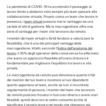
La pandemia di COVID-19 ha accelerato il passaggio al
lavoro ibrido e abbiamo visto sempre più team passare alla
collaborazione virtuale. Proprio come un team che lavora in
presenza, i
team virtuali
possono trarre vantaggio da una
varietà di stili di gestione. Ma la macrogestione offre una
serie di vantaggi per i team che lavorano da remoto.
I membri dei team virtuali o ibridi tendono a valorizzare la
flessibilità, che è uno dei principali vantaggi della
macrogestione. Infatti, secondo l'
Indice dell'anatomia del
lavoro
, il 35% degli operatori della conoscenza ha affermato
che avere un approccio flessibile all'orario di lavoro è
fondamentale per migliorare l'equilibrio tra lavoro e vita
privata.
La macrogestione da remoto può dimostrare quanto ti fidi
dei membri del tuo team e mostrare ai tuoi dipendenti
quanto apportano al team, anche se non vi incontrate
regolarmente di persona. I membri del team che lavorano
da remoto possono trovarsi in fusi orari diversi o avere orari
flessibili, quindi dare loro le redini consente anche di
pianificare il proprio lavoro nel modo che ritengono più