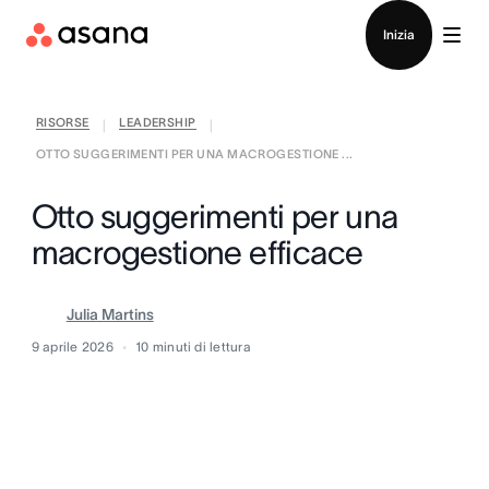
Contatta le vendite
Inizia
RISORSE
LEADERSHIP
|
|
OTTO SUGGERIMENTI PER UNA MACROGESTIONE ...
Otto suggerimenti per una
macrogestione efficace
Julia Martins
9 aprile 2026
10
minuti di lettura