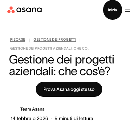
Contatta le vendite
Inizia
RISORSE
GESTIONE DEI PROGETTI
|
|
GESTIONE DEI PROGETTI AZIENDALI: CHE CO ...
Gestione dei progetti 
aziendali: che cos’è?
Prova Asana oggi stesso
Team Asana
14 febbraio 2026
9
minuti di lettura