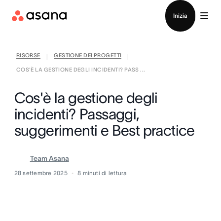
Contatta le vendite
Inizia
RISORSE
GESTIONE DEI PROGETTI
|
|
COS'È LA GESTIONE DEGLI INCIDENTI? PASS ...
Cos'è la gestione degli
incidenti? Passaggi,
suggerimenti e Best practice
Team Asana
28 settembre 2025
8
minuti di lettura