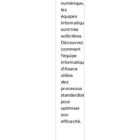
numérique,
les
équipes
informatiques
sont très
sollicitées.
Découvrez
comment
l’équipe
informatique
d’Asana
utilise
des
processus
standardisés
pour
optimiser
son
efficacité.