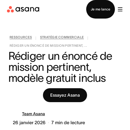
Contacter le service commercial
Je me lance
RESSOURCES
STRATÉGIE COMMERCIALE
|
|
RÉDIGER UN ÉNONCÉ DE MISSION PERTINENT, ...
Rédiger un énoncé de 
mission pertinent, 
modèle gratuit inclus
Essayez Asana
Team Asana
26 janvier 2026
7
min de lecture