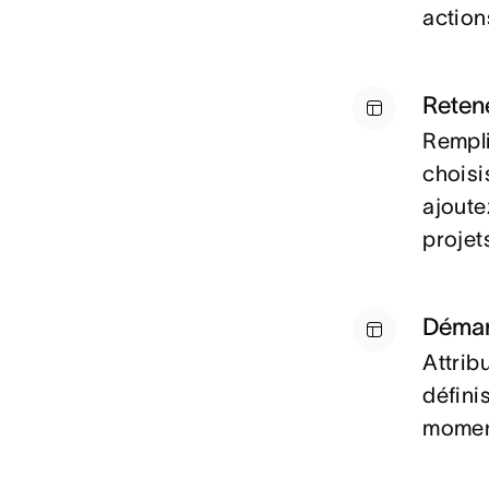
actions
Retene
Rempli
choisi
ajoute
projet
Démar
Attrib
défini
moment