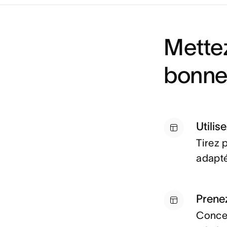
Mette
bonne
Utilis
Tirez 
adapté
Prene
Concev