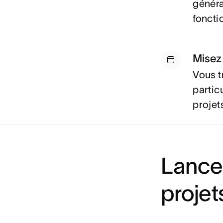
généra
foncti
Misez 
Vous t
partic
projet
Lance
projet