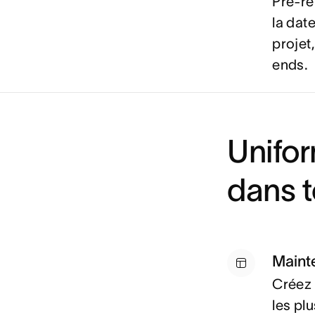
Pré-re
la dat
projet,
ends.
Unifor
dans t
Maint
Créez 
les pl