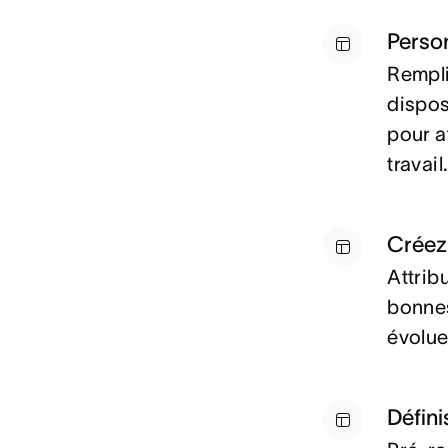
Perso
Rempli
dispos
pour a
travail
Créez 
Attrib
bonnes
évolue
Défin