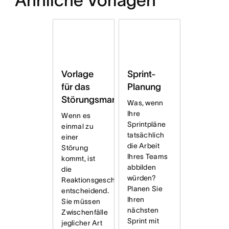
Ähnliche Vorlagen
Vorlage
Sprint-
für das
Planung
Störungsmanagement
Was, wenn
Ihre
Wenn es
Sprintpläne
einmal zu
tatsächlich
einer
die Arbeit
Störung
Ihres Teams
kommt, ist
abbilden
die
würden?
Reaktionsgeschwindigkeit
Planen Sie
entscheidend.
Ihren
Sie müssen
nächsten
Zwischenfälle
Sprint mit
jeglicher Art