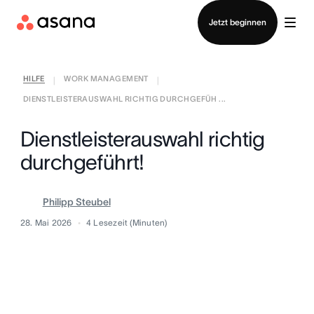
Vertrieb kontaktieren
Jetzt beginnen
HILFE
WORK MANAGEMENT
|
|
DIENSTLEISTERAUSWAHL RICHTIG DURCHGEFÜH ...
Dienstleisterauswahl richtig
durchgeführt!
Philipp Steubel
28. Mai 2026
4
Lesezeit (Minuten)