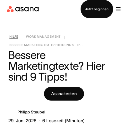
Vertrieb kontaktieren
Jetzt beginnen
HILFE
WORK MANAGEMENT
|
|
BESSERE MARKETINGTEXTE? HIER SIND 9 TIP ...
Bessere 
Marketingtexte? Hier 
sind 9 Tipps!
Asana testen
Philipp Steubel
29. Juni 2026
6
Lesezeit (Minuten)