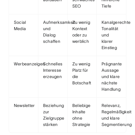
SEO
Tiefe
Social
Aufmerksamkeit
Zu wenig
Kanalgerechte
Media
und
Kontext
Tonalität
Dialog
oder zu
und
schaffen
werblich
klarer
Einstieg
Werbeanzeigen
Schnelles
Zu wenig
Prägnante
Interesse
Platz für
Aussage
erzeugen
die
und klare
Botschaft
nächste
Handlung
Newsletter
Beziehung
Beliebige
Relevanz,
zur
Inhalte
Regelmäßigkeit
Zielgruppe
ohne
und klare
stärken
Strategie
Segmentierung