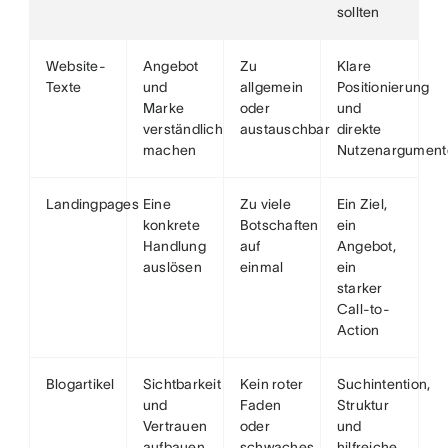
sollten
Website-
Angebot
Zu
Klare
Texte
und
allgemein
Positionierung
Marke
oder
und
verständlich
austauschbar
direkte
machen
Nutzenargument
Landingpages
Eine
Zu viele
Ein Ziel,
konkrete
Botschaften
ein
Handlung
auf
Angebot,
auslösen
einmal
ein
starker
Call-to-
Action
Blogartikel
Sichtbarkeit
Kein roter
Suchintention,
und
Faden
Struktur
Vertrauen
oder
und
aufbauen
schwaches
hilfreiche