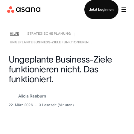
Vertrieb kontaktieren
Jetzt beginnen
HILFE
STRATEGISCHE PLANUNG
|
|
UNGEPLANTE BUSINESS-ZIELE FUNKTIONIEREN ...
Ungeplante Business-Ziele
funktionieren nicht. Das
funktioniert.
Alicia Raeburn
22. März 2026
3
Lesezeit (Minuten)