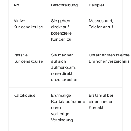
Art
Beschreibung
Beispiel
Aktive
Sie gehen
Messestand,
Kundenakquise
direkt auf
Telefonanruf
potenzielle
Kunden zu
Passive
Sie machen
Unternehmenswebseit
Kundenakquise
auf sich
Branchenverzeichnis
aufmerksam,
ohne direkt
anzusprechen
Kaltakquise
Erstmalige
Erstanruf bei
Kontaktaufnahme
einem neuen
ohne
Kontakt
vorherige
Verbindung