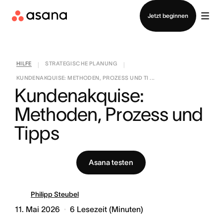
Vertrieb kontaktieren
Jetzt beginnen
HILFE
STRATEGISCHE PLANUNG
|
|
KUNDENAKQUISE: METHODEN, PROZESS UND TI ...
Kundenakquise: 
Methoden, Prozess und 
Tipps
Asana testen
Philipp Steubel
11. Mai 2026
6
Lesezeit (Minuten)