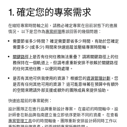
1. 確定您的專案需求
在縮短專案時間軸之前，請務必確定專案在目前狀態下的進展
情況。 以下是您作為
專案經理
應該回答的幾個問題：
需要節省多少時間？ 確定需要節省多少時間，有助於您確定
需要多少 (或多少) 時間來快速追蹤並壓縮專案時間軸。
關鍵路徑
上是否有任何任務無法重疊？ 請將關鍵路徑上的任
務保持在一個軌道上，但請考慮重新安排不依賴於關鍵路徑
的任何其他任務，以便同時處理。
是否有其他可供我使用的資源？ 根據您的
資源管理計劃
，您
是否有任何其他可用的資源？ 這可能意味著在預算中有額外
的空間來聘請外部支援或額外的團隊成員來提供協助。
快速追蹤前的專案範例：
設計團隊正在進行品牌重新設計專案。 在最初的時間軸中，設
計師會在新品牌指南建立後立即依序更新不同的資產。 在查看
專案管理工具
中的時間軸後，團隊重新安排設計師同時工作以
重新整理品牌資產，從而縮短專案所需時間。