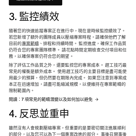
3. 監控績效
隨著您的快速追蹤專案正在進行中，現在是時候監控績效了。
若您新增了額外的團隊成員以壓縮專案時程，請確保他們了解
目前的
專案範疇
、排程和持續時間。 監控進度，確保工作品質
仍符合您的專案團隊標準。 請花點時間定期檢查交付項目和任
務，以確保專案仍符合您的期望。
除了評估工作品質之外，還要監控您的專案成本。 趕工技巧最
常見的權衡是額外成本。 使用趕工技巧的主要目標是盡可能使
用最少的預算，但仍然要在期限內完成。 如果您注意到專案成
本正在迅速增加，請盡可能縮減規模，以便維持在專案範疇的
限制範圍內。
閱讀：7 項常見的範疇潛變以及如何加以避免
4. 反思並重申
雖然沒有人會規劃壓縮專案，但重要的是要密切關注進展順利
的部分，以及您可以為下一個專案改進的部分。 事後召開
事後