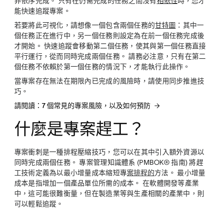
非依序完成。 只有在仍需完成的任務之間沒有
相依性
時，您才
能快速追蹤專案。
若要將此可視化，請想像一個包含兩個任務的
甘特圖
：其中一
個任務正在進行中，另一個任務則設定為在前一個任務完成後
才開始。 快速追蹤會移動第二個任務，使其與第一個任務直接
平行運行，從而同時完成兩個任務。 請務必注意，只有在第二
個任務不依賴於第一個任務的情況下，才能執行此操作。
當專案存在無法在期限內已完成的風險時，請使用同步推進技
巧。
請閱讀：7 個常見的專案風險，以及如何預防
什麼是專案趕工？
專案衝刺是一種排程壓縮技巧，您可以在其中引入額外資源以
同時完成兩個任務。 專案管理知識體系 (PMBOK® 指南) 將趕
工技術定義為以最小增量成本縮短專
案排程的
方法。 最小增量
成本是指增加一個產品單位所需的成本。 在軟體開發等產業
中，這可能很難衡量，但在製造業等與生產相關的產業中，則
可以輕鬆追蹤。