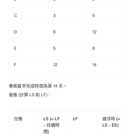
C
3
5
D
8
12
E
5
8
F
12
14
專案最早完成時間為第 14 天。
後推 (計算 LS 和 LF)：
任務
LS (= LF
LF
總浮時 (=
- 持續時
LS - ES)
間)