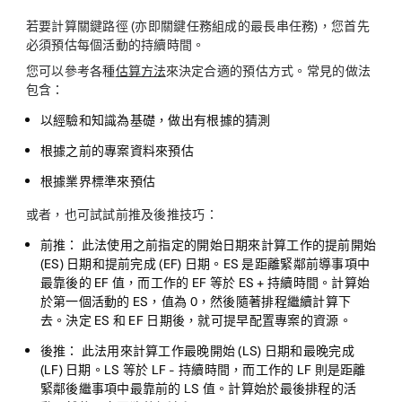
若要計算關鍵路徑 (亦即關鍵任務組成的最長串任務)，您首先
必須預估每個活動的持續時間。
您可以參考各種
估算方法
來決定合適的預估方式。常見的做法
包含：
以經驗和知識為基礎，做出有根據的猜測
根據之前的專案資料來預估
根據業界標準來預估
或者，也可試試前推及後推技巧：
前推：
此法使用之前指定的開始日期來計算工作的提前開始
(ES) 日期和提前完成 (EF) 日期。ES 是距離緊鄰前導事項中
最靠後的 EF 值，而工作的 EF 等於 ES + 持續時間。計算始
於第一個活動的 ES，值為 0，然後隨著排程繼續計算下
去。決定 ES 和 EF 日期後，就可提早配置專案的資源。
後推：
此法用來計算工作最晚開始 (LS) 日期和最晚完成
(LF) 日期。LS 等於 LF - 持續時間，而工作的 LF 則是距離
緊鄰後繼事項中最靠前的 LS 值。計算始於最後排程的活