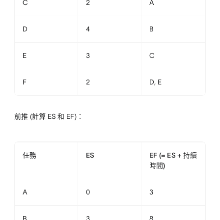
C
2
A
D
4
B
E
3
C
F
2
D, E
前推 (計算 ES 和 EF)：
任務
ES
EF (= ES + 持續
時間)
A
0
3
B
3
8