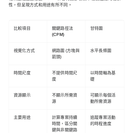
性，但呈現方式和用途有所不同。
比較項目
關鍵路徑法
甘特圖
(CPM)
視覺化方式
網路圖 (方塊與
水平長條圖
箭頭)
時間尺度
不提供時間尺
以時間軸為基
度
礎
資源顯示
不顯示所需資
可顯示每個活
源
動所需資源
主要用途
計算專案持續
追蹤專案活動
時間，區分關
的時程進度
鍵與非關鍵路