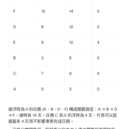
F
12
14
0
D
8
12
0
E
9
12
4
B
3
8
0
C
7
9
4
A
0
3
0
總浮時為 0 的任務 (A、B、D、F) 構成關鍵路徑：A → B → D
→ F，總時長 14 天。任務 C 和 E 的浮時為 4 天，代表可以延
遲最多 4 天而不影響專案完成日期。