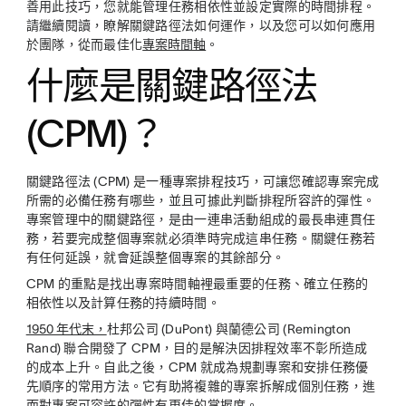
善用此技巧，您就能管理任務相依性並設定實際的時間排程。
請繼續閱讀，瞭解關鍵路徑法如何運作，以及您可以如何應用
於團隊，從而最佳化
專案時間軸
。
什麼是關鍵路徑法
(CPM)？
關鍵路徑法 (CPM) 是一種專案排程技巧，可讓您確認專案完成
所需的必備任務有哪些，並且可據此判斷排程所容許的彈性。
專案管理中的關鍵路徑，是由一連串活動組成的最長串連貫任
務，若要完成整個專案就必須準時完成這串任務。關鍵任務若
有任何延誤，就會延誤整個專案的其餘部分。
CPM 的重點是找出專案時間軸裡最重要的任務、確立任務的
相依性以及計算任務的持續時間。
1950 年代末，
杜邦公司 (DuPont) 與蘭德公司 (Remington
Rand) 聯合開發了 CPM，目的是解決因排程效率不彰所造成
的成本上升。自此之後，CPM 就成為規劃專案和安排任務優
先順序的常用方法。它有助將複雜的專案拆解成個別任務，進
而對專案可容許的彈性有更佳的掌握度。