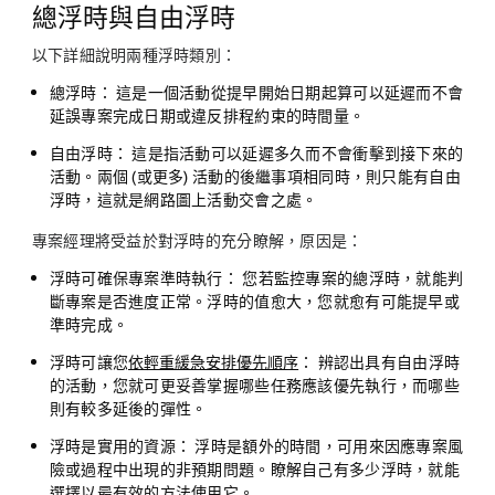
總浮時與自由浮時
以下詳細說明兩種浮時類別：
總浮時：
這是一個活動從提早開始日期起算可以延遲而不會
延誤專案完成日期或違反排程約束的時間量。
自由浮時：
這是指活動可以延遲多久而不會衝擊到接下來的
活動。兩個 (或更多) 活動的後繼事項相同時，則只能有自由
浮時，這就是網路圖上活動交會之處。
專案經理將受益於對浮時的充分瞭解，原因是：
浮時可確保專案準時執行：
您若監控專案的總浮時，就能判
斷專案是否進度正常。浮時的值愈大，您就愈有可能提早或
準時完成。
浮時可讓您
依輕重緩急安排優先順序
：
辨認出具有自由浮時
的活動，您就可更妥善掌握哪些任務應該優先執行，而哪些
則有較多延後的彈性。
浮時是實用的資源：
浮時是額外的時間，可用來因應專案風
險或過程中出現的非預期問題。瞭解自己有多少浮時，就能
選擇以最有效的方法使用它。