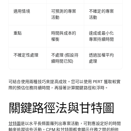
適用情境
可預測的專案
不確定的專案
活動
活動
重點
時間與成本的
達成或最小化
權衡
專案持續時間
不確定性處理
不處理 (假設持
透過加權平均
續時間已知)
處理
可結合使用兩種技巧來提高成效。您可以使用 PERT 獲取較實
際的預估任務持續時間，再接著計算關鍵路徑和浮時。
關鍵路徑法與甘特圖
甘特圖
是以水平長條圖羅列出專案活動，可對應設定好的時間
軸來追蹤這些活動。CPM 和甘特圖都會顯示任務之間的相依