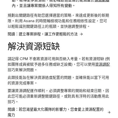
動。取得更多資源前，務必確認這麼做仍能涵蓋於
專案範疇
內，並且讓專案關係人得知所有變動。
規劃出關鍵路徑有助您選擇適當的策略，來達成更新後的新期
限。利用 Asana 的時間軸檢視功能和任務相依性設定，您可
以輕鬆識別關鍵路徑上的瓶頸，並快速調整排程。
閱讀：建立專案排程，讓工作更輕鬆的方法
解決資源短缺
請記得 CPM 不會將資源可用與否納入考量。若有資源短缺 (例
如團隊成員被賦予過多任務或缺乏設備)，您可以使用
資源調配
技巧來解決問題。
此類技能旨在解決資源過度配置的問題，並確保能以當下可用
的資源完成專案。
要讓資源調配運作順利，必須調整專案的開始和結束日期，因
此您可能必須重新調整關鍵路徑，或對具有浮時的活動應用此
技巧。
閱讀：若您渴望最大化團隊的影響力，您會愛上資源配置的
魔力