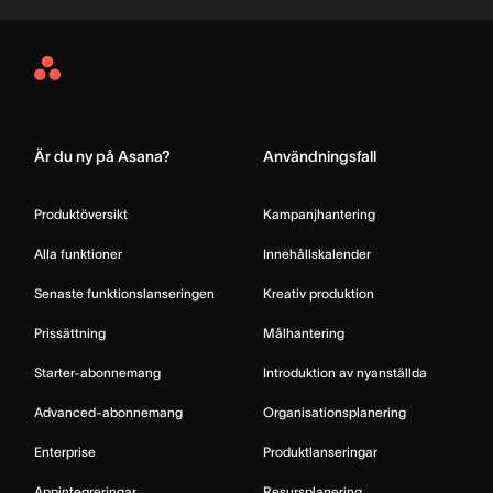
Asana
Home
Är du ny på Asana?
Användningsfall
Produktöversikt
Kampanjhantering
Alla funktioner
Innehållskalender
Senaste funktionslanseringen
Kreativ produktion
Prissättning
Målhantering
Starter-abonnemang
Introduktion av nyanställda
Advanced-abonnemang
Organisationsplanering
Enterprise
Produktlanseringar
Appintegreringar
Resursplanering