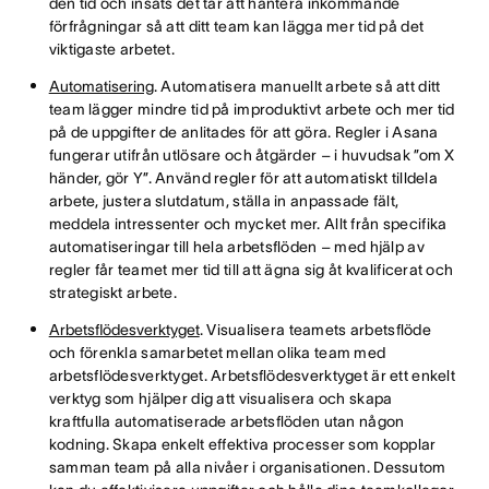
den tid och insats det tar att hantera inkommande
förfrågningar så att ditt team kan lägga mer tid på det
viktigaste arbetet.
Automatisering
. Automatisera manuellt arbete så att ditt
team lägger mindre tid på improduktivt arbete och mer tid
på de uppgifter de anlitades för att göra. Regler i Asana
fungerar utifrån utlösare och åtgärder – i huvudsak ”om X
händer, gör Y”. Använd regler för att automatiskt tilldela
arbete, justera slutdatum, ställa in anpassade fält,
meddela intressenter och mycket mer. Allt från specifika
automatiseringar till hela arbetsflöden – med hjälp av
regler får teamet mer tid till att ägna sig åt kvalificerat och
strategiskt arbete.
Arbetsflödesverktyget
. Visualisera teamets arbetsflöde
och förenkla samarbetet mellan olika team med
arbetsflödesverktyget. Arbetsflödesverktyget är ett enkelt
verktyg som hjälper dig att visualisera och skapa
kraftfulla automatiserade arbetsflöden utan någon
kodning. Skapa enkelt effektiva processer som kopplar
samman team på alla nivåer i organisationen. Dessutom