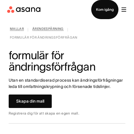
Kontakta försäljning
Kom igång
MALLAR
ÄRENDESPÅRNING
|
|
FORMULÄR FÖR ÄNDRINGSFÖRFRÅGAN
formulär för
ändringsförfrågan
Utan en standardiserad process kan ändringsförfrågningar
leda till omfattningskrypning och försenade tidslinjer.
Skapa din mall
Registrera dig för att skapa en egen mall.