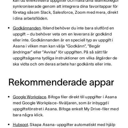
kan du effektivisera uppgifter och hålla dina teamkollegor
synkroniserade genom att integrera dina favoritappar för
företag såsom Slack, Salesforce, Zoom med mera, direkt
i dina arbetsflöden.
Godkännanden
. Ibland behöver du inte bara slutförd en
uppgift – du behöver veta om en leverans är godkänd
eller inte. Godkännanden är en speciell typ av uppgift i
Asana i vilken man kan välja ”Godkänn”, ”Begär
ändringar” eller ”Avvisa” för uppgiften. På så sätt får
uppgiftsägarna tydliga instruktioner om vilka åtgärder de
ska vidta och om deras arbete har godkänts eller inte.
Rekommenderade appar
Google Workplace
. Bifoga filer direkt till uppgifter i Asana
med Google Workplace-filväljaren, som är inbyggd i
uppgiftsfönstret i Asana. Bifoga enkelt My Drive-filer med
bara några klick.
Hubspot
. Skapa Asana-uppgifter automatiskt med hjälp