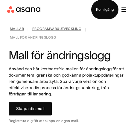
Kontakta försäljning
Kom igång
MALLAR
PROGRAMVARUUTVECKLING
|
|
MALL FÖR ÄNDRINGSLOGG
Mall för ändringslogg
Använd den här kostnadsfria mallen för ändringslogg för att
dokumentera, granska och godkänna projektuppdateringar
i en gemensam arbetsyta. Spåra varje version och
effektivisera din process för ändringshantering, från
förfrågan till lansering.
Skapa din mall
Registrera dig för att skapa en egen mall.