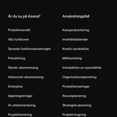
Home
Är du ny på Asana?
Användningsfall
Produktöversikt
Kampanjhantering
Alla funktioner
Innehållskalender
Senaste funktionslanseringen
Kreativ produktion
Prissättning
Målhantering
Starter-abonnemang
Introduktion av nyanställda
Advanced-abonnemang
Organisationsplanering
Enterprise
Produktlanseringar
Appintegreringar
Resursplanering
AI-arbetshantering
Strategisk planering
Projekthantering
Projektintagning