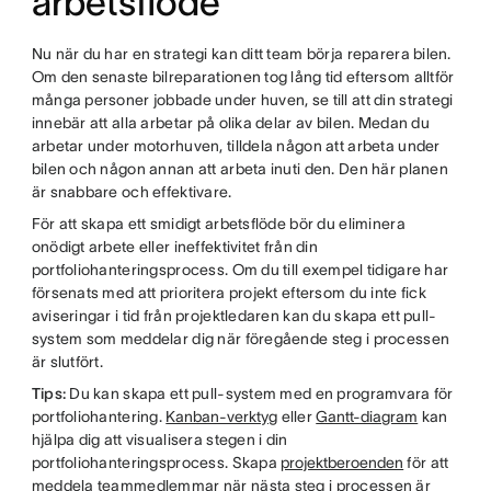
arbetsflöde
Nu när du har en strategi kan ditt team börja reparera bilen.
Om den senaste bilreparationen tog lång tid eftersom alltför
många personer jobbade under huven, se till att din strategi
innebär att alla arbetar på olika delar av bilen. Medan du
arbetar under motorhuven, tilldela någon att arbeta under
bilen och någon annan att arbeta inuti den. Den här planen
är snabbare och effektivare.
För att skapa ett smidigt arbetsflöde bör du eliminera
onödigt arbete eller ineffektivitet från din
portfoliohanteringsprocess. Om du till exempel tidigare har
försenats med att prioritera projekt eftersom du inte fick
aviseringar i tid från projektledaren kan du skapa ett pull-
system som meddelar dig när föregående steg i processen
är slutfört.
Tips:
Du kan skapa ett pull-system med en programvara för
portfoliohantering.
Kanban-verktyg
eller
Gantt-diagram
kan
hjälpa dig att visualisera stegen i din
portfoliohanteringsprocess. Skapa
projektberoenden
för att
meddela teammedlemmar när nästa steg i processen är