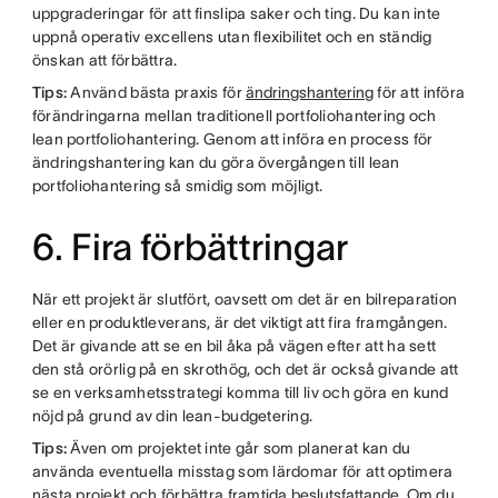
uppgraderingar för att finslipa saker och ting. Du kan inte
uppnå operativ excellens utan flexibilitet och en ständig
önskan att förbättra.
Tips:
Använd bästa praxis för
ändringshantering
för att införa
förändringarna mellan traditionell portfoliohantering och
lean portfoliohantering. Genom att införa en process för
ändringshantering kan du göra övergången till lean
portfoliohantering så smidig som möjligt.
6. Fira förbättringar
När ett projekt är slutfört, oavsett om det är en bilreparation
eller en produktleverans, är det viktigt att fira framgången.
Det är givande att se en bil åka på vägen efter att ha sett
den stå orörlig på en skrothög, och det är också givande att
se en verksamhetsstrategi komma till liv och göra en kund
nöjd på grund av din lean-budgetering.
Tips:
Även om projektet inte går som planerat kan du
använda eventuella misstag som lärdomar för att optimera
nästa projekt och förbättra framtida
beslutsfattande
. Om du