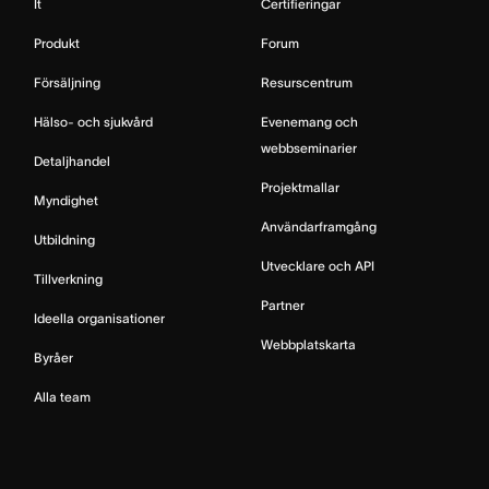
It
Certifieringar
Produkt
Forum
Försäljning
Resurscentrum
Hälso- och sjukvård
Evenemang och
webbseminarier
Detaljhandel
Projektmallar
Myndighet
Användarframgång
Utbildning
Utvecklare och API
Tillverkning
Partner
Ideella organisationer
Webbplatskarta
Byråer
Alla team