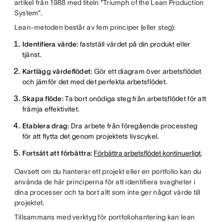
artikel från 1988 med titeln ”Triumph of the Lean Production
System”.
Lean-metoden består av fem principer (eller steg):
Identifiera värde:
fastställ värdet på din produkt eller
tjänst.
Kartlägg värdeflödet:
Gör ett diagram över arbetsflödet
och jämför det med det perfekta arbetsflödet.
Skapa flöde:
Ta bort onödiga steg från arbetsflödet för att
främja effektivitet.
Etablera drag:
Dra arbete från föregående processteg
för att flytta det genom projektets livscykel.
Fortsätt att förbättra:
Förbättra arbetsflödet kontinuerligt
.
Oavsett om du hanterar ett projekt eller en portfolio kan du
använda de här principerna för att identifiera svagheter i
dina processer och ta bort allt som inte ger något värde till
projektet.
Tillsammans med verktyg för portfoliohantering kan lean