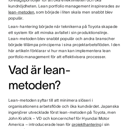
företagsportföljer för att öka effektiviteten och öka
kundnöjdheten. Lean portfolio management inspirerades av
lean-metoden
, som började i liten skala men snabbt blev
populär.
Lean-hantering började när teknikerna på Toyota skapade
ett system för att minska avfallet i sin produktionslinje.
Lean-metoden blev snabbt populär och andra branscher
började tillämpa principerna i sina projektarbetsflöden. I den
här artikeln förklarar vi hur man kan implementera lean
portfolio management för att effektivisera processer.
Vad är lean-
metoden?
Lean-metoden syftar till att minimera slöseri i
organisationens arbetsflöde och öka kundvärdet. Japanska
ingenjörer utvecklade först lean-metoden på Toyota, men
John Krafcik – VD och koncernchef för Hyundai Motor
America – introducerade lean för
projekthantering
i sin