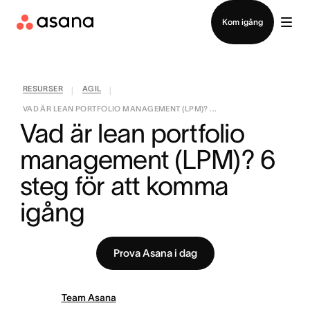
Kontakta försäljning
Kom igång
RESURSER
AGIL
|
|
VAD ÄR LEAN PORTFOLIO MANAGEMENT (LPM)? ...
Vad är lean portfolio 
management (LPM)? 6 
steg för att komma 
igång
Prova Asana i dag
Team Asana