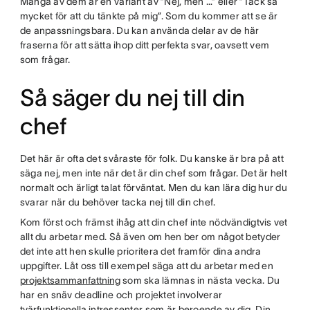
Många av dem är en variant av ”Nej, men …” eller ”Tack så
mycket för att du tänkte på mig”. Som du kommer att se är
de anpassningsbara. Du kan använda delar av de här
fraserna för att sätta ihop ditt perfekta svar, oavsett vem
som frågar.
Så säger du nej till din
chef
Det här är ofta det svåraste för folk. Du kanske är bra på att
säga nej, men inte när det är din chef som frågar. Det är helt
normalt och ärligt talat förväntat. Men du kan lära dig hur du
svarar när du behöver tacka nej till din chef.
Kom först och främst ihåg att din chef inte nödvändigtvis vet
allt du arbetar med. Så även om hen ber om något betyder
det inte att hen skulle prioritera det framför dina andra
uppgifter. Låt oss till exempel säga att du arbetar med en
projektsammanfattning
som ska lämnas in nästa vecka. Du
har en snäv deadline och projektet involverar
tvärfunktionella
intressenter som är beroende av dig. Din