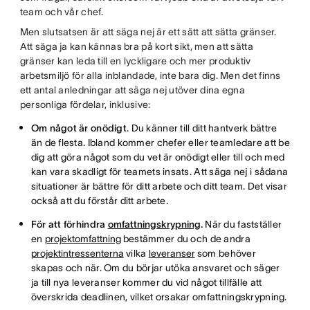
team och vår chef.
Men slutsatsen är att säga nej är ett sätt att sätta gränser.
Att säga ja kan kännas bra på kort sikt, men att sätta
gränser kan leda till en lyckligare och mer produktiv
arbetsmiljö för alla inblandade, inte bara dig. Men det finns
ett antal anledningar att säga nej utöver dina egna
personliga fördelar, inklusive:
Om något är onödigt
. Du känner till ditt hantverk bättre
än de flesta. Ibland kommer chefer eller teamledare att be
dig att göra något som du vet är onödigt eller till och med
kan vara skadligt för teamets insats. Att säga nej i sådana
situationer är bättre för ditt arbete och ditt team. Det visar
också att du förstår ditt arbete.
För att förhindra
omfattningskrypning
.
När du fastställer
en
projektomfattning
bestämmer du och de andra
projektintressenterna
vilka
leveranser
som behöver
skapas och när. Om du börjar utöka ansvaret och säger
ja till nya leveranser kommer du vid något tillfälle att
överskrida deadlinen, vilket orsakar omfattningskrypning.