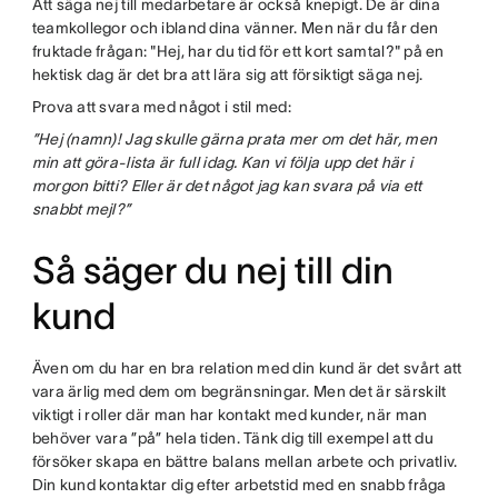
Att säga nej till medarbetare är också knepigt. De är dina
teamkollegor och ibland dina vänner. Men när du får den
fruktade frågan: "Hej, har du tid för ett kort samtal?" på en
hektisk dag är det bra att lära sig att försiktigt säga nej.
Prova att svara med något i stil med:
”Hej (namn)! Jag skulle gärna prata mer om det här, men
min att göra-lista är full idag. Kan vi följa upp det här i
morgon bitti? Eller är det något jag kan svara på via ett
snabbt mejl?”
Så säger du nej till din
kund
Även om du har en bra relation med din kund är det svårt att
vara ärlig med dem om begränsningar. Men det är särskilt
viktigt i roller där man har kontakt med kunder, när man
behöver vara ”på” hela tiden. Tänk dig till exempel att du
försöker skapa en bättre balans mellan arbete och privatliv.
Din kund kontaktar dig efter arbetstid med en snabb fråga