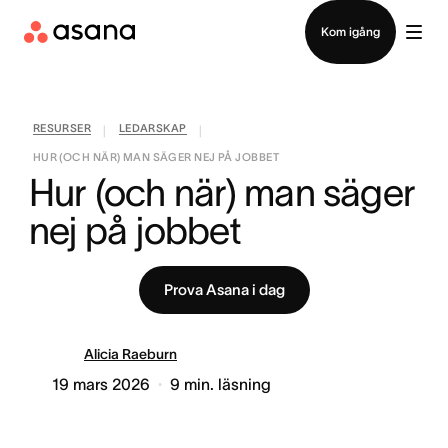
Kontakta försäljning
Kom igång
RESURSER
LEDARSKAP
|
|
HUR (OCH NÄR) MAN SÄGER NEJ PÅ JOBBET
Hur (och när) man säger 
nej på jobbet
Prova Asana i dag
Alicia Raeburn
19 mars 2026
9
min. läsning