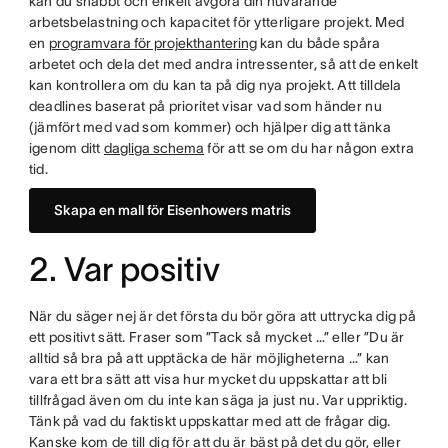
kan du snabbt och enkelt avgöra din nuvarande
arbetsbelastning och kapacitet för ytterligare projekt. Med
en
programvara för projekthantering
kan du både spåra
arbetet och dela det med andra intressenter, så att de enkelt
kan kontrollera om du kan ta på dig nya projekt. Att tilldela
deadlines baserat på prioritet visar vad som händer nu
(jämfört med vad som kommer) och hjälper dig att tänka
igenom ditt
dagliga schema
för att se om du har någon extra
tid.
Skapa en mall för Eisenhowers matris
2. Var positiv
När du säger nej är det första du bör göra att uttrycka dig på
ett positivt sätt. Fraser som ”Tack så mycket …” eller ”Du är
alltid så bra på att upptäcka de här möjligheterna …” kan
vara ett bra sätt att visa hur mycket du uppskattar att bli
tillfrågad även om du inte kan säga ja just nu. Var uppriktig.
Tänk på vad du faktiskt uppskattar med att de frågar dig.
Kanske kom de till dig för att du är bäst på det du gör, eller