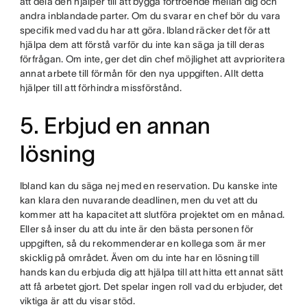
att dela den hjälper till att bygga förtroende mellan dig och
andra inblandade parter. Om du svarar en chef bör du vara
specifik med vad du har att göra. Ibland räcker det för att
hjälpa dem att förstå varför du inte kan säga ja till deras
förfrågan. Om inte, ger det din chef möjlighet att avprioritera
annat arbete till förmån för den nya uppgiften. Allt detta
hjälper till att förhindra missförstånd.
5. Erbjud en annan
lösning
Ibland kan du säga nej med en reservation. Du kanske inte
kan klara den nuvarande deadlinen, men du vet att du
kommer att ha kapacitet att slutföra projektet om en månad.
Eller så inser du att du inte är den bästa personen för
uppgiften, så du rekommenderar en kollega som är mer
skicklig på området. Även om du inte har en lösning till
hands kan du erbjuda dig att hjälpa till att hitta ett annat sätt
att få arbetet gjort. Det spelar ingen roll vad du erbjuder, det
viktiga är att du visar stöd.