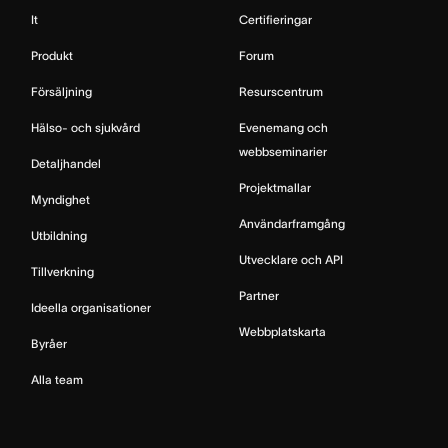
It
Certifieringar
Produkt
Forum
Försäljning
Resurscentrum
Hälso- och sjukvård
Evenemang och
webbseminarier
Detaljhandel
Projektmallar
Myndighet
Användarframgång
Utbildning
Utvecklare och API
Tillverkning
Partner
Ideella organisationer
Webbplatskarta
Byråer
Alla team