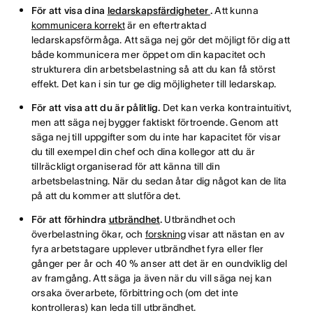
För att visa dina
ledarskapsfärdigheter
.
Att kunna
kommunicera korrekt
är en eftertraktad
ledarskapsförmåga. Att säga nej gör det möjligt för dig att
både kommunicera mer öppet om din kapacitet och
strukturera din arbetsbelastning så att du kan få störst
effekt. Det kan i sin tur ge dig möjligheter till ledarskap.
För att visa att du är pålitlig.
Det kan verka kontraintuitivt,
men att säga nej bygger faktiskt förtroende. Genom att
säga nej till uppgifter som du inte har kapacitet för visar
du till exempel din chef och dina kollegor att du är
tillräckligt organiserad för att känna till din
arbetsbelastning. När du sedan åtar dig något kan de lita
på att du kommer att slutföra det.
För att förhindra
utbrändhet
.
Utbrändhet och
överbelastning ökar, och
forskning
visar att nästan en av
fyra arbetstagare upplever utbrändhet fyra eller fler
gånger per år och 40 % anser att det är en oundviklig del
av framgång. Att säga ja även när du vill säga nej kan
orsaka överarbete, förbittring och (om det inte
kontrolleras) kan leda till utbrändhet.