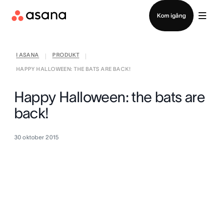
Kontakta försäljning
Kom igång
I ASANA
PRODUKT
|
|
HAPPY HALLOWEEN: THE BATS ARE BACK!
Happy Halloween: the bats are
back!
30 oktober 2015