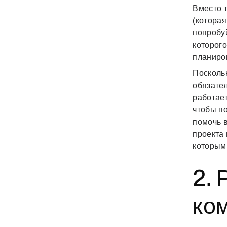
Вместо 
(которая
попробу
которого
планиро
Посколь
обязате
работает
чтобы п
помочь 
проекта 
которым 
2. 
ко