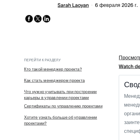
Sarah Laoyan
6 февраля 2026 г.
facebook
x-
linkedin
twitter
Просмот
ПЕРЕЙТИ К РАЗДЕЛУ
Watch d
Кто такой менеджер проекта?
Как стать менеджером проекта
Сво
Что нужно учитывать при построении
Менедж
карьеры в управлении проектами
менедж
Сертификаты по управлению проектами
органи
Хотите узнать больше об управлении
заинте
проектами?
специф