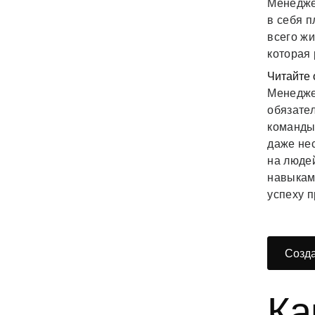
Менеджер
в себя п
всего жи
которая
Читайте 
Менеджер
обязател
команды
даже не
на люде
навыкам
успеху п
Созда
Ка