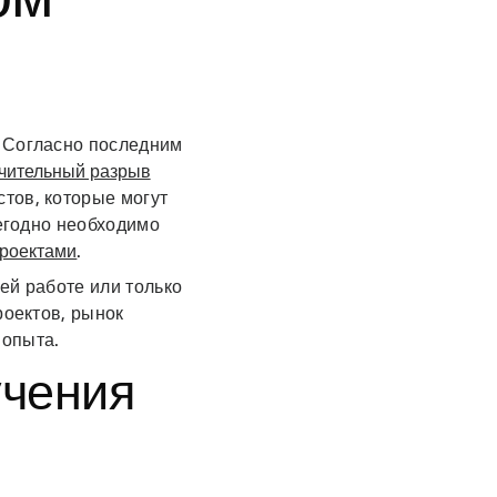
. Согласно последним
чительный разрыв
тов, которые могут
жегодно необходимо
проектами
.
ей работе или только
роектов, рынок
 опыта.
учения