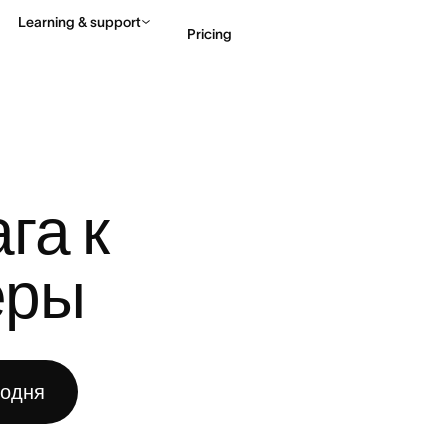
Learning & support
Pricing
ЕРОМ ПРОЕКТА: 4 ШАГА К ...
Contact sales
View 
га к 
еры
годня