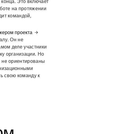
 конца. Это включает
аботе на протяжении
дит командой,
джером проекта
алу. Он не
амом деле участники
ку организации. Но
о не ориентированы
анизационными
ь свою команду к
ом