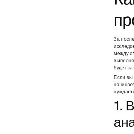
пр
За посл
исследо
между с
выполнят
будет з
Если вы 
начинает
нуждаетс
1. 
ана