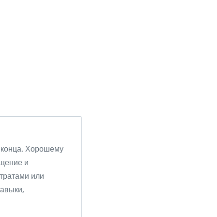
о конца. Хорошему
бщение и
атратами или
навыки,