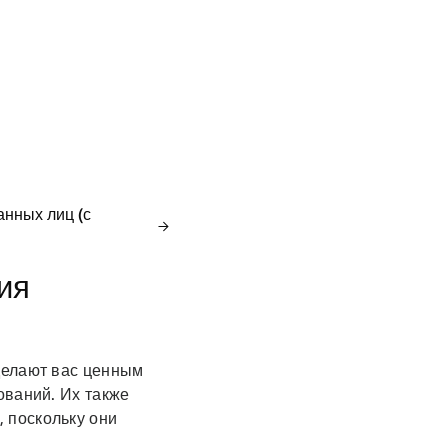
анных лиц (с
ия
делают вас ценным
ований. Их также
 поскольку они