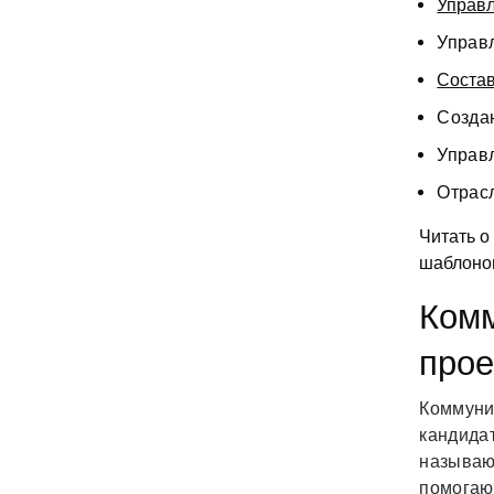
Управл
Управ
Состав
Созда
Управ
Отрас
Читать о
шаблоно
Комм
прое
Коммуни
кандида
называю
помогаю