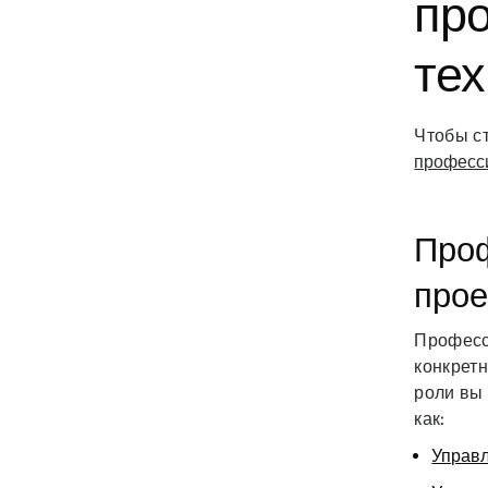
пр
те
Чтобы с
професс
Проф
прое
Професси
конкретн
роли вы
как:
Управл