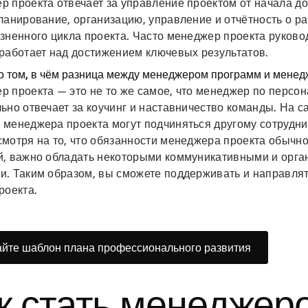
 проекта отвечает за управление проектом от начала до
ланирование, организацию, управление и отчётность о р
зненного цикла проекта. Часто менеджер проекта руково
 работает над достижением ключевых результатов.
о том, в чём разница между менеджером программ и мене
 проекта — это не то же самое, что менеджер по персон
ьно отвечает за коучинг и наставничество команды. На с
 менеджера проекта могут подчиняться другому сотрудни
смотря на то, что обязанности менеджера проекта обычн
й, важно обладать некоторыми коммуникативными и орг
и. Таким образом, вы сможете поддерживать и направлят
роекта.
йте шаблон плана профессионального развития
к стать менеджер