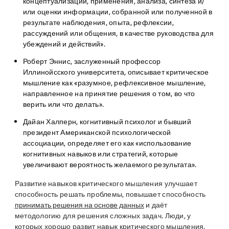
концептуализации, применения, анализа, синтеза и/
или оценки информации, собранной или полученной в
результате наблюдения, опыта, рефлексии,
рассуждений или общения, в качестве руководства для
убеждений и действий».
Роберт Эннис
, заслуженный профессор
Иллинойсского университета, описывает критическое
мышление как «разумное, рефлексивное мышление,
направленное на принятие решения о том, во что
верить или что делать».
Дайан Халперн
, когнитивный психолог и бывший
президент Американской психологической
ассоциации, определяет его как «использование
когнитивных навыков или стратегий, которые
увеличивают вероятность желаемого результата».
Развитие навыков критического мышления улучшает
способность решать проблемы, повышает способность
принимать решения на основе данных
и даёт
методологию для решения сложных задач. Люди, у
которых хорошо развит навык критического мышления,