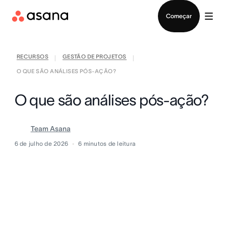
Falar com Vendas
Começar
RECURSOS
GESTÃO DE PROJETOS
|
|
O QUE SÃO ANÁLISES PÓS-AÇÃO?
O que são análises pós-ação?
Team Asana
6 de julho de 2026
6
minutos de leitura