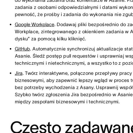
do wykonania zadania oraz komentarze w Asanie. Prze
zadania z osobami odpowiedzialnymi i datami wykona
pewność, że prośby i zadania do wykonania nie zgubi
Google Workplace
. Dodawaj pliki bezpośrednio do z
Workplace, zintegrowanego z okienkiem zadania w A
dysku” za pomocą kilku kliknięć.
GitHub
. Automatycznie synchronizuj aktualizacje sta
Asanie. Śledź postęp pull requestów i usprawniaj 
technicznymi i nietechnicznymi, a wszystko to z poz
Jira
. Twórz interaktywne, połączone przepływy pracy
biznesowymi, aby zapewnić lepszy wgląd w proces t
bez potrzeby wychodzenia z Asany. Usprawnij współ
Szybko twórz zgłoszenia Jira bezpośrednio w Asani
między zespołami biznesowymi i technicznymi.
Często zadawane