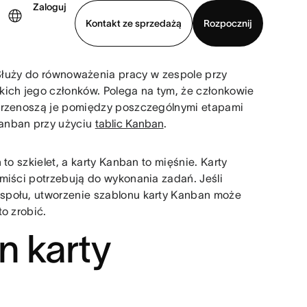
Zaloguj
Kontakt ze sprzedażą
Rozpocznij
Służy do równoważenia pracy w zespole przy
Wyświetl prezentację
Pobierz aplikację
ch jego członków. Polega na tym, że członkowie
 przenoszą je pomiędzy poszczególnymi etapami
Kanban przy użyciu
tablic Kanban
.
to szkielet, a karty Kanban to mięśnie. Karty
miści potrzebują do wykonania zadań. Jeśli
społu, utworzenie szablonu karty Kanban może
o zrobić.
n karty