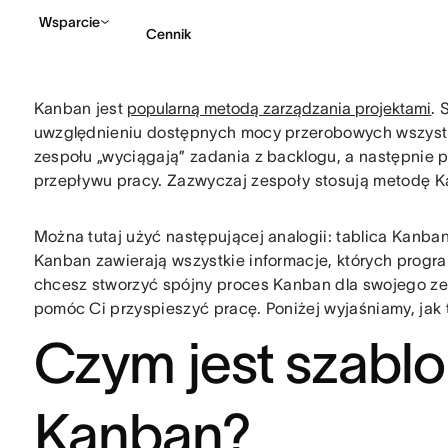
Wsparcie
Cennik
Kanban jest
popularną metodą zarządzania projektami
. 
Kontakt ze sprzedażą
uwzględnieniu dostępnych mocy przerobowych wszystki
zespołu „wyciągają” zadania z backlogu, a następnie
przepływu pracy. Zazwyczaj zespoły stosują metodę 
Można tutaj użyć następującej analogii: tablica Kanban 
Kanban zawierają wszystkie informacje, których progra
chcesz stworzyć spójny proces Kanban dla swojego ze
pomóc Ci przyspieszyć pracę. Poniżej wyjaśniamy, jak t
Czym jest szablo
Kanban?