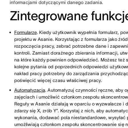
informacjami dotyczącymi danego zadania.
Zintegrowane funkcj
Formularze
. Kiedy użytkownik wypełnia formularz, p
projektu w Asanie. Korzystając z formularza jako źr
rozpoczęcia pracy, zebrać potrzebne dane i zapewn
kontroli. Zamiast doraźnego zbierania informacji, u
na które każdy powinien odpowiedzieć. Możesz też sk
kolejne pytania od poprzednich odpowiedzi użytkown
nakład pracy potrzebny do zarządzania przychodząc
poświęcić więcej czasu właściwej pracy.
Automatyzacja
. Automatyzuj czynności ręczne, aby
zajęciach i umożliwić członkom zespołu skoncentrowan
Reguły w Asanie działają w oparciu o wyzwalacze i 
zdarzy się X, zrób Y”. Korzystaj z nich, aby automat
wykonania, dodawać pola niestandardowe, wysyłać p
umożliwiają członkom zespołu skoncentrowanie się 