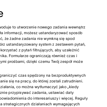
e
owoduje to utworzenie nowego zadania wewnątrz
ódła informacji, możesz ustandaryzować sposób
ić, że żadne zadania nie wymkną się spod
twórz ustandaryzowany system z zestawem pytań,
orzystać z pytań filtrujących, aby uzależnić
ika. Formularze ograniczają również czas i
ymi prośbami, dzięki czemu Twój zespół może
 ograniczyć czas spędzony na bezproduktywnych
ie się na pracy, do której zostali zatrudnieni.
działania, co można wytłumaczyć jako „kiedy
ycznie przypisywać zadania, ustawiać daty
owiadomienia do interesariuszy i więcej. Reguły
na strategicznych działaniach wymagających