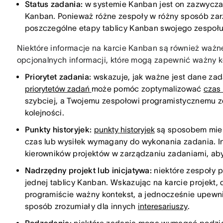
Status zadania:
w systemie Kanban jest on zazwyczaj
Kanban. Ponieważ różne zespoły w różny sposób zarz
poszczególne etapy tablicy Kanban swojego zespołu
Niektóre informacje na karcie Kanban są również ważn
opcjonalnych informacji, które mogą zapewnić ważny k
Priorytet zadania:
wskazuje, jak ważne jest dane za
priorytetów zadań
może pomóc zoptymalizować
czas 
szybciej, a Twojemu zespołowi programistycznemu 
kolejności.
Punkty historyjek:
punkty historyjek
są sposobem mierz
czas lub wysiłek wymagany do wykonania zadania. Inf
kierowników projektów w zarządzaniu zadaniami, ab
Nadrzędny projekt lub inicjatywa:
niektóre zespoły 
jednej tablicy Kanban. Wskazując na karcie projekt,
programiście ważny kontekst, a jednocześnie upewn
sposób zrozumiały dla innych
interesariuszy
.