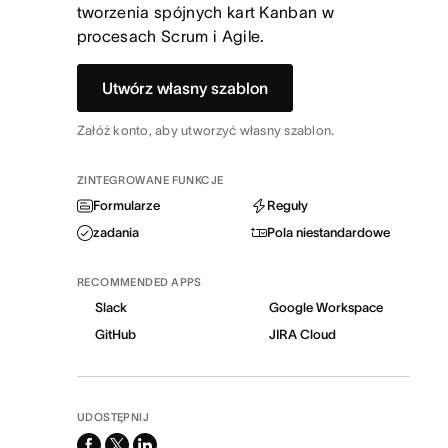
tworzenia spójnych kart Kanban w
procesach Scrum i Agile.
Utwórz własny szablon
Załóż konto, aby utworzyć własny szablon.
ZINTEGROWANE FUNKCJE
Formularze
Reguły
zadania
Pola niestandardowe
RECOMMENDED APPS
Slack
Google Workspace
GitHub
JIRA Cloud
UDOSTĘPNIJ
facebook
x-
linkedin