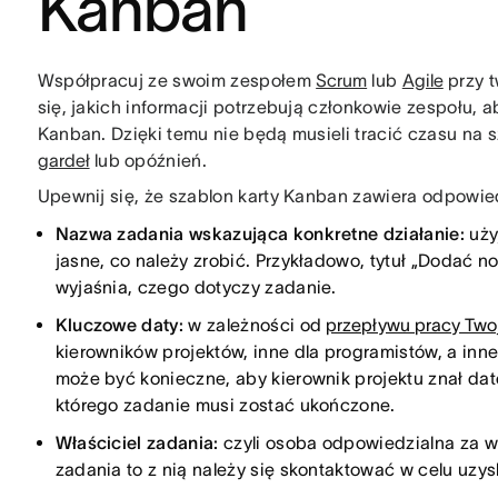
Kanban
Współpracuj ze swoim zespołem
Scrum
lub
Agile
przy t
się, jakich informacji potrzebują członkowie zespołu, 
Kanban. Dzięki temu nie będą musieli tracić czasu na 
gardeł
lub opóźnień.
Upewnij się, że szablon karty Kanban zawiera odpowie
Nazwa zadania wskazująca konkretne działanie:
uży
jasne, co należy zrobić. Przykładowo, tytuł „Dodać no
wyjaśnia, czego dotyczy zadanie.
Kluczowe daty:
w zależności od
przepływu pracy Two
kierowników projektów, inne dla programistów, a inn
może być konieczne, aby kierownik projektu znał dat
którego zadanie musi zostać ukończone.
Właściciel zadania:
czyli osoba odpowiedzialna za 
zadania to z nią należy się skontaktować w celu uzys