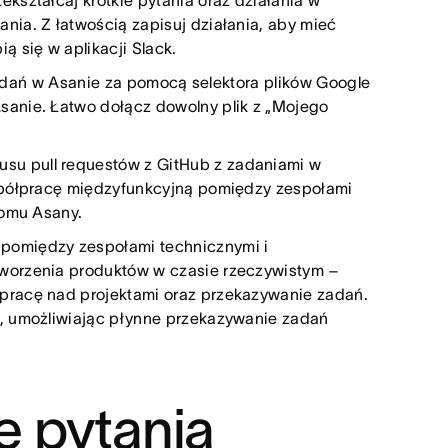
kształcaj krótkie pytania oraz działania w
nia. Z łatwością zapisuj działania, aby mieć
ą się w aplikacji Slack.
adań w Asanie za pomocą selektora plików Google
sanie. Łatwo dołącz dowolny plik z „Mojego
tusu pull requestów z GitHub z zadaniami w
współpracę międzyfunkcyjną pomiędzy zespołami
iomu Asany.
 pomiędzy zespołami technicznymi i
worzenia produktów w czasie rzeczywistym –
pracę nad projektami oraz przekazywanie zadań.
e, umożliwiając płynne przekazywanie zadań
 pytania