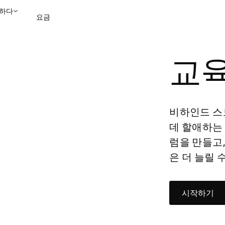
하다
요금
교육
영업팀에 문의
데모 보
비하인드 스
데 할애하는
럼을 만들고
은 더 늘릴 
시작하기