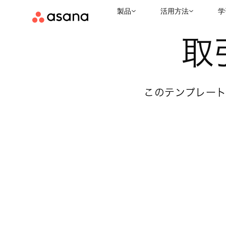
製品
活用方法
学
テンプレート
顧客関係管理 (CRM)
プリセールスサポート用
|
|
取
このテンプレー