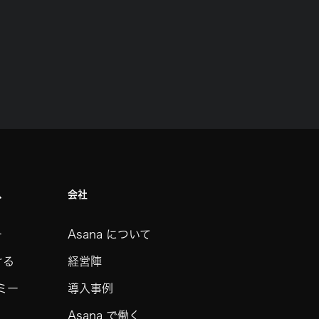
ス
会社
ー
Asana について
ける
経営陣
デミー
導入事例
Asana で働く